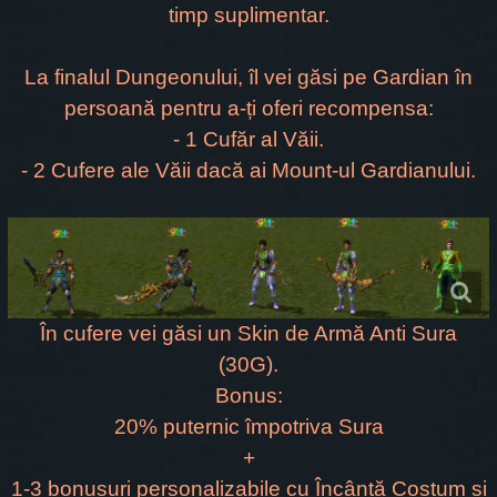
timp suplimentar.
La finalul Dungeonului, îl vei găsi pe Gardian în
persoană pentru a-ți oferi recompensa:
- 1 Cufăr al Văii.
- 2 Cufere ale Văii dacă ai Mount-ul Gardianului.
În cufere vei găsi un Skin de Armă Anti Sura
(30G).
Bonus:
20% puternic împotriva Sura
+
1-3 bonusuri personalizabile cu Încântă Costum și