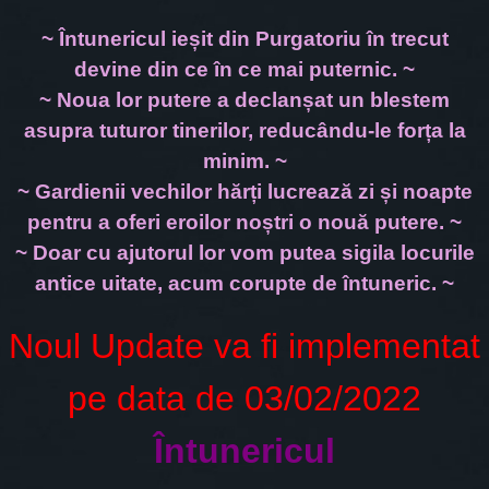
~ Întunericul ieșit din Purgatoriu în trecut
devine din ce în ce mai puternic. ~
~ Noua lor putere a declanșat un blestem
asupra tuturor tinerilor, reducându-le forța la
minim. ~
~ Gardienii vechilor hărți lucrează zi și noapte
pentru a oferi eroilor noștri o nouă putere. ~
~ Doar cu ajutorul lor vom putea sigila locurile
antice uitate, acum corupte de întuneric. ~
Noul Update va fi implementat
pe data de 03/02/2022
Întunericul