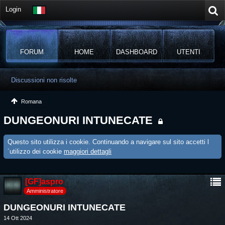
Login
FORUM
HOME
DASHBOARD
UTENTI
Discussioni non risolte
Romana
DUNGEONURI INTUNECATE
Questo sito utilizza i cookie. Continuando a navigare sul sito accetti l
´utilizzo dei cookie
maggiori dettagli
[GF]aspro
Amministratore
DUNGEONURI INTUNECATE
14 Ott 2024