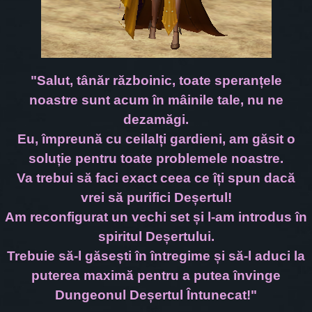
"Salut, tânăr războinic, toate speranțele
noastre sunt acum în mâinile tale, nu ne
dezamăgi.
Eu, împreună cu ceilalți gardieni, am găsit o
soluție pentru toate problemele noastre.
Va trebui să faci exact ceea ce îți spun dacă
vrei să purifici Deșertul!
Am reconfigurat un vechi set și l-am introdus în
spiritul Deșertului.
Trebuie să-l găsești în întregime și să-l aduci la
puterea maximă pentru a putea învinge
Dungeonul Deșertul Întunecat!"