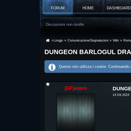
FORUM
HOME
DASHBOARD
Discussioni non risolte
i-Longju
»
Comunicazione/Segnalazioni
»
Wiki
»
Rom
DUNGEON BARLOGUL DRA
Questo sito utilizza i cookie. Continuando a
[GF]aspro
DUNGE
14 Ott 2024