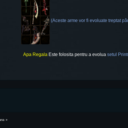
(Aceste arme vor fi evoluate treptat pâ
Apa Regala
Este folosita pentru a evolua
setul Print
ana
»