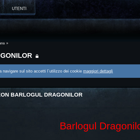
UTENTI
ana
»
GONILOR
 navigare sul sito accetti l´utilizzo dei cookie
maggiori dettagli
ON BARLOGUL DRAGONILOR
Barlogul Dragonil