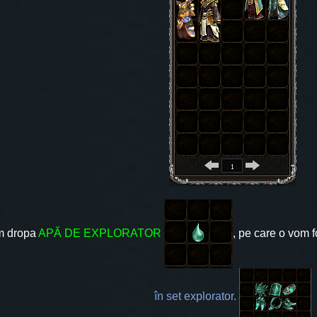
m dropa
APĂ DE EXPLORATOR
, pe care o vom f
în set explorator.