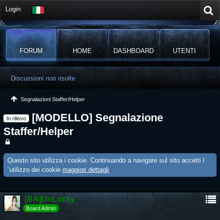
Login
FORUM
HOME
DASHBOARD
UTENTI
Discussioni non risolte
Segnalazioni Staffer/Helper
[MODELLO] Segnalazione
In rilievo
Staffer/Helper
Questo sito utilizza i cookie. Continuando a navigare sul sito accetti l
´utilizzo dei cookie
maggiori dettagli
[BA]UnLucky
Board Admin