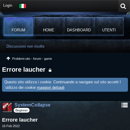
Login
FORUM
HOME
DASHBOARD
UTENTI
Discussioni non risolte
Problemi sito - forum - game
Errore laucher
Questo sito utilizza i cookie. Continuando a navigare sul sito accetti l
´utilizzo dei cookie
maggiori dettagli
SystemCollapse
Beginner
Errore laucher
16 Feb 2022