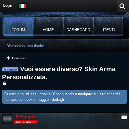
Login
FORUM
HOME
DASHBOARD
UTENTI
Discussioni non risolte
Donazioni
Vuoi essere diverso? Skin Arma
Annuncio
Personalizzata.
Questo sito utilizza i cookie. Continuando a navigare sul sito accetti l
´utilizzo dei cookie
maggiori dettagli
[GF]aspro
Amministratore