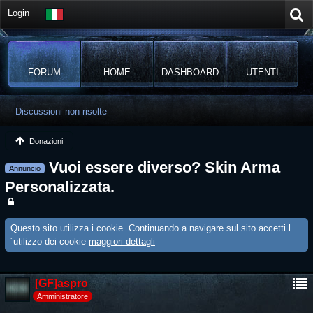
Login
FORUM
HOME
DASHBOARD
UTENTI
Discussioni non risolte
Donazioni
Vuoi essere diverso? Skin Arma
Annuncio
Personalizzata.
Questo sito utilizza i cookie. Continuando a navigare sul sito accetti l
´utilizzo dei cookie
maggiori dettagli
[GF]aspro
Amministratore