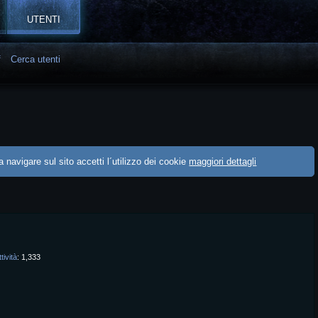
UTENTI
f
Cerca utenti
 navigare sul sito accetti l´utilizzo dei cookie
maggiori dettagli
tività
1,333