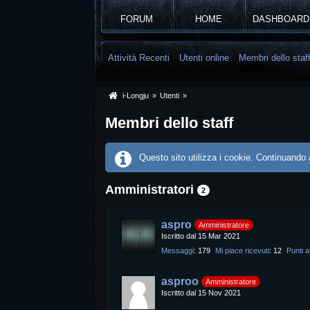
FORUM
HOME
DASHBOARD
Attività Recenti
Utenti online
Membri dello staf
i-Longju
»
Utenti
»
Membri dello staff
Questo sito utilizza i cookie. Continuando a
Amministratori
2
aspro
Amministratore
Iscritto dal 15 Mar 2021
Messaggi
179
Mi piace ricevuti
12
Punti at
asproo
Amministratore
Iscritto dal 15 Nov 2021