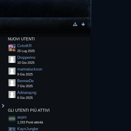
NUOVI UTENTI
CvtroKR
25 Lug 2025
Dropperino
10 Giu 2025
marinatuckson
9 Giu 2025
BennieDe
7 Giu 2025
Adrianayng
6 Giu 2025
GLI UTENTI PIÙ ATTIVI
aspro
1,333 Punti attività
KaynJungler