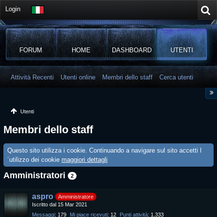
Login
FORUM
HOME
DASHBOARD
UTENTI
Attività Recenti
Utenti online
Membri dello staff
Cerca utenti
Utenti
Membri dello staff
Questo sito utilizza i cookie. Continuando a navigare sul sito accetti l
´utilizzo dei cookie
maggiori dettagli
Amministratori
2
aspro
Amministratore
Iscritto dal 15 Mar 2021
Messaggi
179
Mi piace ricevuti
12
Punti attività
1,333