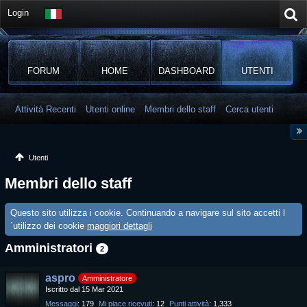
Login
FORUM
HOME
DASHBOARD
UTENTI
Attività Recenti
Utenti online
Membri dello staff
Cerca utenti
Utenti
Membri dello staff
Questo sito utilizza i cookie. Continuando a navigare sul sito accetti l
´utilizzo dei cookie
maggiori dettagli
Amministratori
2
aspro
Amministratore
Iscritto dal 15 Mar 2021
Messaggi
179
Mi piace ricevuti
12
Punti attività
1,333