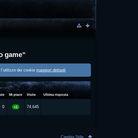
to game”
 l´utilizzo dei cookie
maggiori dettagli
ste
Mi piace
Visite
Ultima risposta
0
74,645
+1
Cambia Stile