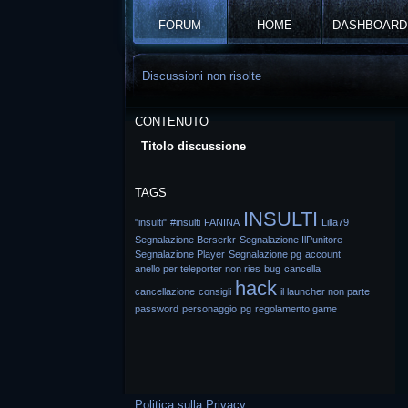
FORUM
HOME
DASHBOARD
Discussioni non risolte
CONTENUTO
Titolo discussione
TAGS
INSULTI
"insulti"
#insulti
FANINA
Lilla79
Segnalazione Berserkr
Segnalazione IlPunitore
Segnalazione Player
Segnalazione pg
account
anello per teleporter non ries
bug
cancella
hack
cancellazione
consigli
il launcher non parte
password
personaggio
pg
regolamento game
Politica sulla Privacy