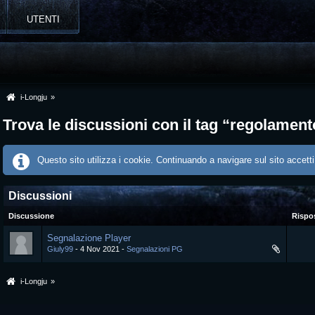
UTENTI
i-Longju
»
Trova le discussioni con il tag “regolamen
Questo sito utilizza i cookie. Continuando a navigare sul sito accetti
Discussioni
Discussione
Rispo
Segnalazione Player
Giuly99
4 Nov 2021
Segnalazioni PG
i-Longju
»