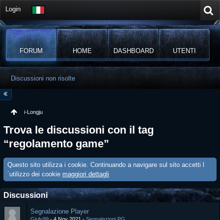
Login
FORUM
HOME
DASHBOARD
UTENTI
Discussioni non risolte
i-Longju
Trova le discussioni con il tag
“regolamento game”
Questo sito utilizza i cookie. Continuando a navigare sul sito accetti l
´utilizzo dei cookie
maggiori dettagli
Discussioni
Segnalazione Player
Giuly99
4 Nov 2021
Segnalazioni PG