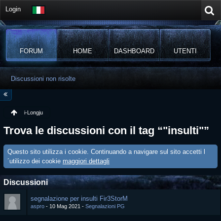
Login
FORUM
HOME
DASHBOARD
UTENTI
Discussioni non risolte
i-Longju
Trova le discussioni con il tag “"insulti"”
Questo sito utilizza i cookie. Continuando a navigare sul sito accetti l
´utilizzo dei cookie
maggiori dettagli
Discussioni
segnalazione per insulti Fir3StorM
aspro
10 Mag 2021
Segnalazioni PG