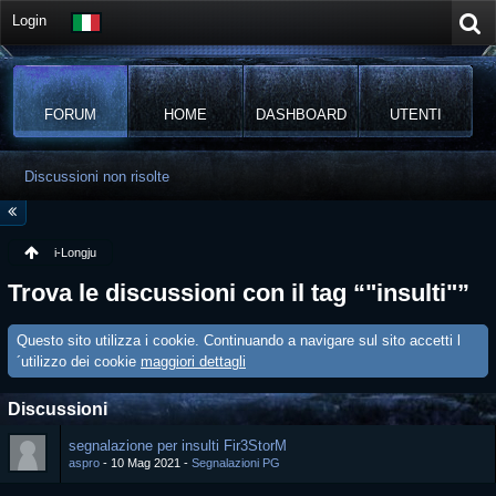
Login
FORUM
HOME
DASHBOARD
UTENTI
Discussioni non risolte
i-Longju
Trova le discussioni con il tag “"insulti"”
Questo sito utilizza i cookie. Continuando a navigare sul sito accetti l
´utilizzo dei cookie
maggiori dettagli
Discussioni
segnalazione per insulti Fir3StorM
aspro
10 Mag 2021
Segnalazioni PG