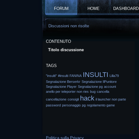
FORUM
HOME
DASHBOARD
Discussioni non risolte
CONTENUTO
Titolo discussione
TAGS
INSULTI
"insulti"
#insulti
FANINA
Lilla79
Segnalazione Berserkr
Segnalazione IlPunitore
Segnalazione Player
Segnalazione pg
account
anello per teleporter non ries
bug
cancella
hack
cancellazione
consigli
il launcher non parte
password
personaggio
pg
regolamento game
Politica sulla Privacy