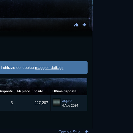
 l´utilizzo dei cookie
maggiori dettagli
Risposte
Mi piace
Visite
Ultima risposta
aspro
3
227,207
4 Ago 2024
Cambia Stile