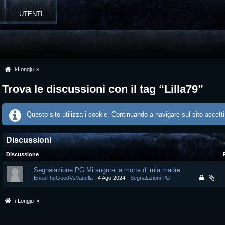
UTENTI
i-Longju
»
Trova le discussioni con il tag “Lilla79”
Questo sito utilizza i cookie. Continuando a navigare sul sito accetti
Discussioni
Discussione
Segnalazione PG:Mi augura la morte di mia madre
EneaTheGoodVsVanella
4 Ago 2024
Segnalazioni PG
i-Longju
»