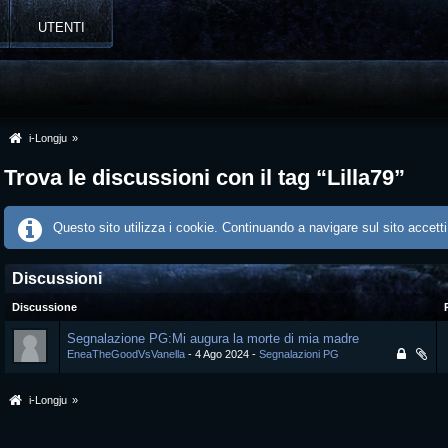
UTENTI
i-Longju
»
Trova le discussioni con il tag “Lilla79”
Questo sito utilizza i cookie. Continuando a navigare sul sito accetti
Discussioni
Discussione
Segnalazione PG:Mi augura la morte di mia madre
EneaTheGoodVsVanella
4 Ago 2024
Segnalazioni PG
i-Longju
»