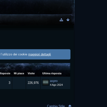
 l´utilizzo dei cookie
maggiori dettagli
Risposte
Mi piace
Visite
Ultima risposta
aspro
3
226,976
4 Ago 2024
Cambia Stile