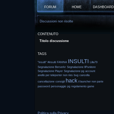
FORUM
HOME
DASHBOARD
Discussioni non risolte
CONTENUTO
Titolo discussione
TAGS
INSULTI
"insulti"
#insulti
FANINA
Lilla79
Segnalazione Berserkr
Segnalazione IlPunitore
Segnalazione Player
Segnalazione pg
account
anello per teleporter non ries
bug
cancella
hack
cancellazione
consigli
il launcher non parte
password
personaggio
pg
regolamento game
Politica sulla Privacy