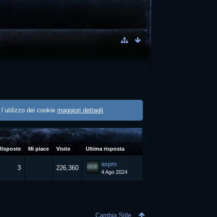
 l´utilizzo dei cookie
maggiori dettagli
Risposte
Mi piace
Visite
Ultima risposta
aspro
3
226,360
4 Ago 2024
Cambia Stile