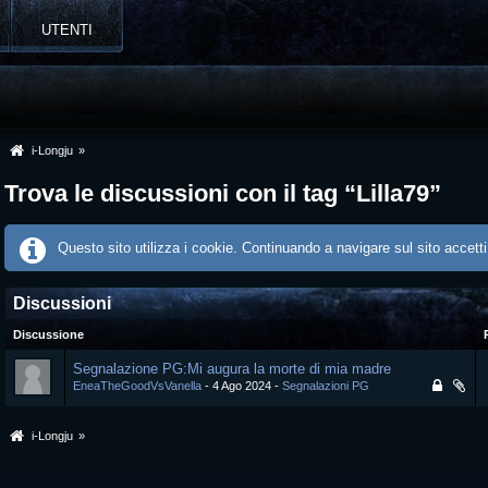
UTENTI
i-Longju
»
Trova le discussioni con il tag “Lilla79”
Questo sito utilizza i cookie. Continuando a navigare sul sito accetti
Discussioni
Discussione
Segnalazione PG:Mi augura la morte di mia madre
EneaTheGoodVsVanella
4 Ago 2024
Segnalazioni PG
i-Longju
»