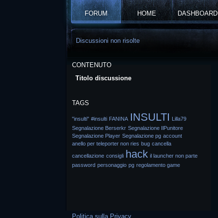
FORUM
HOME
DASHBOARD
Discussioni non risolte
CONTENUTO
Titolo discussione
TAGS
INSULTI
"insulti"
#insulti
FANINA
Lilla79
Segnalazione Berserkr
Segnalazione IlPunitore
Segnalazione Player
Segnalazione pg
account
anello per teleporter non ries
bug
cancella
hack
cancellazione
consigli
il launcher non parte
password
personaggio
pg
regolamento game
Politica sulla Privacy