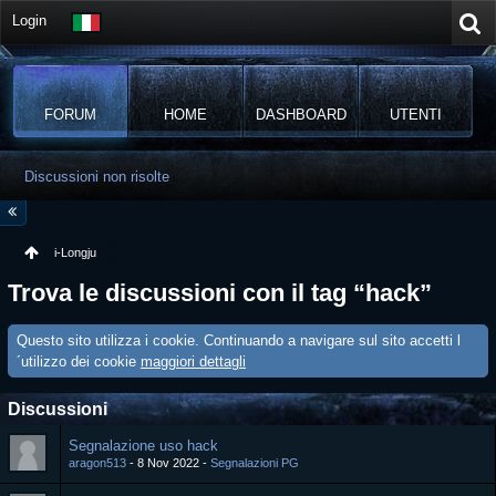
Login
FORUM
HOME
DASHBOARD
UTENTI
Discussioni non risolte
i-Longju
Trova le discussioni con il tag “hack”
Questo sito utilizza i cookie. Continuando a navigare sul sito accetti l
´utilizzo dei cookie
maggiori dettagli
Discussioni
Segnalazione uso hack
aragon513
8 Nov 2022
Segnalazioni PG