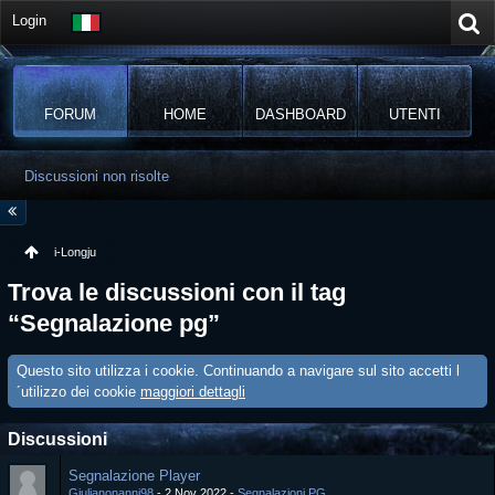
Login
FORUM
HOME
DASHBOARD
UTENTI
Discussioni non risolte
i-Longju
Trova le discussioni con il tag
“Segnalazione pg”
Questo sito utilizza i cookie. Continuando a navigare sul sito accetti l
´utilizzo dei cookie
maggiori dettagli
Discussioni
Segnalazione Player
Giulianonanni98
2 Nov 2022
Segnalazioni PG