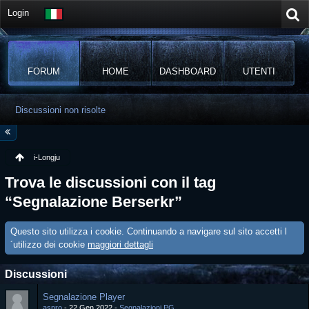
Login
FORUM
HOME
DASHBOARD
UTENTI
Discussioni non risolte
i-Longju
Trova le discussioni con il tag
“Segnalazione Berserkr”
Questo sito utilizza i cookie. Continuando a navigare sul sito accetti l
´utilizzo dei cookie
maggiori dettagli
Discussioni
Segnalazione Player
aspro
22 Gen 2022
Segnalazioni PG