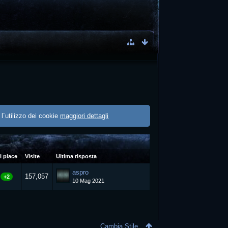
 l´utilizzo dei cookie
maggiori dettagli
i piace
Visite
Ultima risposta
aspro
157,057
+2
10 Mag 2021
Cambia Stile