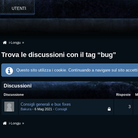
UTENTI
i-Longju
»
Trova le discussioni con il tag “bug”
Questo sito utilizza i cookie. Continuando a navigare sul sito accetti
Discussioni
Discussione
Risposte
M
Consigli generali e bux fixes
3
Bakura
6 Mag 2021
Consigli
i-Longju
»