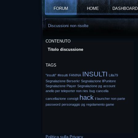
FORUM
HOME
DASHBOARD
Discussioni non risolte
CONTENUTO
Titolo discussione
TAGS
INSULTI
"insulti"
#insulti
FANINA
Lilla79
Segnalazione Berserkr
Segnalazione IlPunitore
Segnalazione Player
Segnalazione pg
account
anello per teleporter non ries
bug
cancella
hack
cancellazione
consigli
il launcher non parte
password
personaggio
pg
regolamento game
Politica sulla Privacy