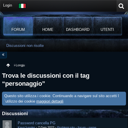
Login
FORUM
HOME
DASHBOARD
UTENTI
Discussioni non risolte
i-Longju
Trova le discussioni con il tag
“personaggio”
Questo sito utilizza i cookie. Continuando a navigare sul sito accetti l
´utilizzo dei cookie
maggiori dettagli
Discussioni
Password cancella PG
KaynJungler
7 Gen 2022
Problemi sito - forum - game