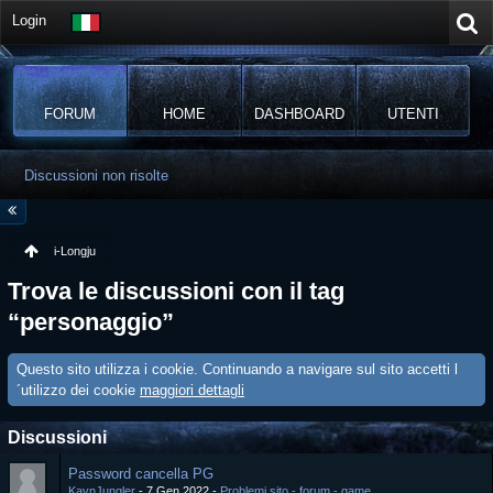
Login
FORUM
HOME
DASHBOARD
UTENTI
Discussioni non risolte
i-Longju
Trova le discussioni con il tag
“personaggio”
Questo sito utilizza i cookie. Continuando a navigare sul sito accetti l
´utilizzo dei cookie
maggiori dettagli
Discussioni
Password cancella PG
KaynJungler
7 Gen 2022
Problemi sito - forum - game