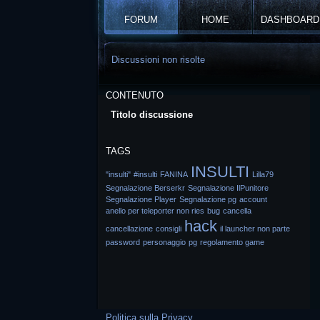
FORUM
HOME
DASHBOARD
Discussioni non risolte
CONTENUTO
Titolo discussione
TAGS
INSULTI
"insulti"
#insulti
FANINA
Lilla79
Segnalazione Berserkr
Segnalazione IlPunitore
Segnalazione Player
Segnalazione pg
account
anello per teleporter non ries
bug
cancella
hack
cancellazione
consigli
il launcher non parte
password
personaggio
pg
regolamento game
Politica sulla Privacy