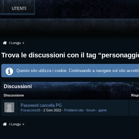
UTENTI
i-Longju
»
Trova le discussioni con il tag “personaggi
Questo sito utilizza i cookie. Continuando a navigare sul sito accetti
Discussioni
Discussione
Risp
Password cancella PG
Focaccino26
2 Gen 2022
Problemi sito - forum - game
i-Longju
»