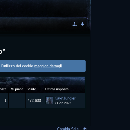
o”
 l´utilizzo dei cookie
maggiori dettagli
oste
Mi piace
Visite
Ultima risposta
KaynJungler
1
472,600
7 Gen 2022
Cambia Stile