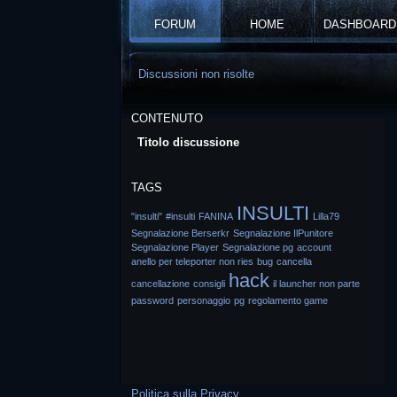
FORUM
HOME
DASHBOARD
Discussioni non risolte
CONTENUTO
Titolo discussione
TAGS
INSULTI
"insulti"
#insulti
FANINA
Lilla79
Segnalazione Berserkr
Segnalazione IlPunitore
Segnalazione Player
Segnalazione pg
account
anello per teleporter non ries
bug
cancella
hack
cancellazione
consigli
il launcher non parte
password
personaggio
pg
regolamento game
Politica sulla Privacy