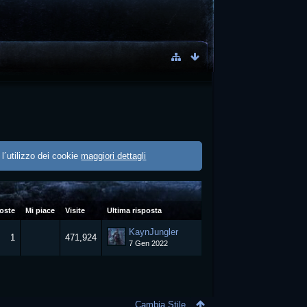
 l´utilizzo dei cookie
maggiori dettagli
oste
Mi piace
Visite
Ultima risposta
KaynJungler
1
471,924
7 Gen 2022
Cambia Stile