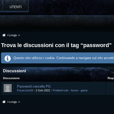
UTENTI
i-Longju
»
Trova le discussioni con il tag “password”
Questo sito utilizza i cookie. Continuando a navigare sul sito accetti
Discussioni
Discussione
Risp
Password cancella PG
Focaccino26
2 Gen 2022
Problemi sito - forum - game
i-Longju
»