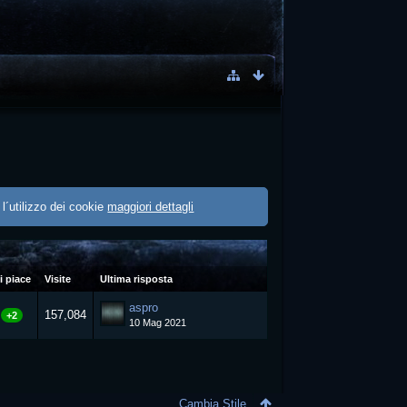
 l´utilizzo dei cookie
maggiori dettagli
i piace
Visite
Ultima risposta
aspro
157,084
+2
10 Mag 2021
Cambia Stile