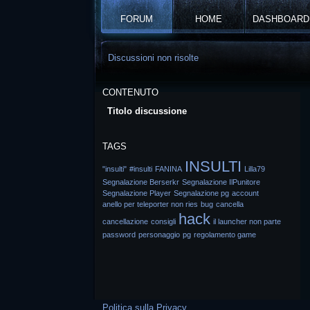
FORUM
HOME
DASHBOARD
Discussioni non risolte
CONTENUTO
Titolo discussione
TAGS
INSULTI
"insulti"
#insulti
FANINA
Lilla79
Segnalazione Berserkr
Segnalazione IlPunitore
Segnalazione Player
Segnalazione pg
account
anello per teleporter non ries
bug
cancella
hack
cancellazione
consigli
il launcher non parte
password
personaggio
pg
regolamento game
Politica sulla Privacy