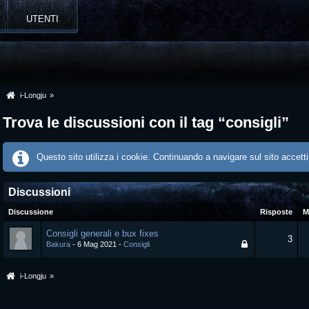
UTENTI
i-Longju
»
Trova le discussioni con il tag “consigli”
Questo sito utilizza i cookie. Continuando a navigare sul sito accetti
Discussioni
Discussione
Risposte
M
Consigli generali e bux fixes
3
Bakura
6 Mag 2021
Consigli
i-Longju
»