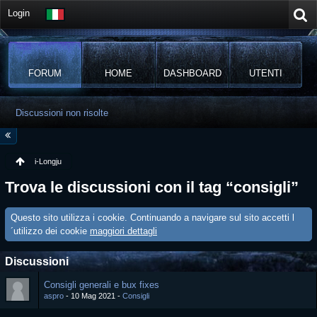
Login
FORUM
HOME
DASHBOARD
UTENTI
Discussioni non risolte
i-Longju
Trova le discussioni con il tag “consigli”
Questo sito utilizza i cookie. Continuando a navigare sul sito accetti l
´utilizzo dei cookie
maggiori dettagli
Discussioni
Consigli generali e bux fixes
aspro
10 Mag 2021
Consigli