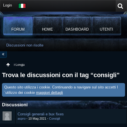
Login
FORUM
HOME
DASHBOARD
UTENTI
Discussioni non risolte
i-Longju
Trova le discussioni con il tag “consigli”
Questo sito utilizza i cookie. Continuando a navigare sul sito accetti l
´utilizzo dei cookie
maggiori dettagli
Discussioni
Consigli generali e bux fixes
aspro
10 Mag 2021
Consigli