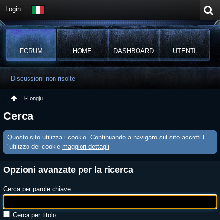
Login
FORUM
HOME
DASHBOARD
UTENTI
Discussioni non risolte
i-Longju
Cerca
Questo sito utilizza i cookie. Continuando a navigare sul sito accetti l
´utilizzo dei cookie
maggiori dettagli
Opzioni avanzate per la ricerca
Cerca per parole chiave
Cerca per titolo