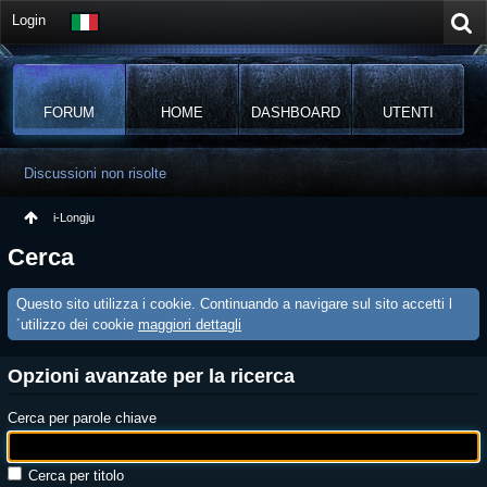
Login
FORUM
HOME
DASHBOARD
UTENTI
Discussioni non risolte
i-Longju
Cerca
Questo sito utilizza i cookie. Continuando a navigare sul sito accetti l
´utilizzo dei cookie
maggiori dettagli
Opzioni avanzate per la ricerca
Cerca per parole chiave
Cerca per titolo