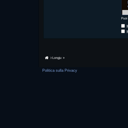
Puoi
M
M
i-Longju
»
Politica sulla Privacy