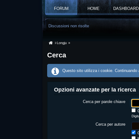
FORUM
HOME
DASHBOARD
Discussioni non risolte
i-Longju
»
Cerca
Questo sito utilizza i cookie. Continuando a
Opzioni avanzate per la ricerca
Cerca per parole chiave
C
Digi
Cerca per autore
C
M