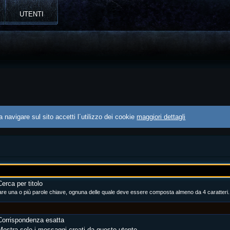
UTENTI
 navigare sul sito accetti l´utilizzo dei cookie
maggiori dettagli
erca per titolo
tare una o più parole chiave, ognuna delle quale deve essere composta almeno da 4 caratteri.
orrispondenza esatta
ostra solo i messaggi creati da questo utente