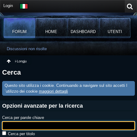
Login
FORUM
HOME
DASHBOARD
UTENTI
Discussioni non risolte
i-Longju
Cerca
Questo sito utilizza i cookie. Continuando a navigare sul sito accetti l
´utilizzo dei cookie
maggiori dettagli
Opzioni avanzate per la ricerca
Cerca per parole chiave
Cerca per titolo