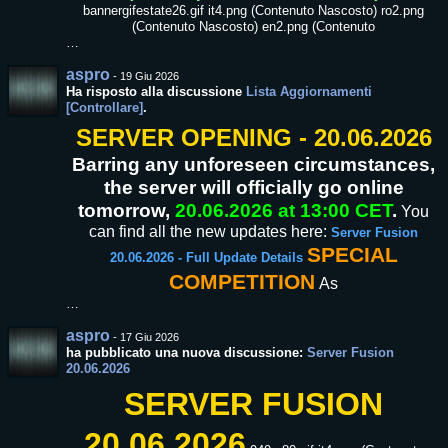
bannergifestate26.gif it4.png (Contenuto Nascosto) ro2.png
(Contenuto Nascosto) en2.png (Contenuto
…
aspro
-
19 Giu 2026
Ha risposto alla discussione
Lista Aggiornamenti
[Controllare]
.
SERVER OPENING - 20.06.2026
Barring any unforeseen circumstances,
the server will officially go online
tomorrow,
20.06.2026 at 13:00 CET
.
You
can find all the new updates here:
Server Fusion
SPECIAL
20.06.2026 - Full Update Details
COMPETITION
As
…
aspro
-
17 Giu 2026
ha pubblicato una nuova discussione:
Server Fusion
20.06.2026
SERVER FUSION
20.06.2026