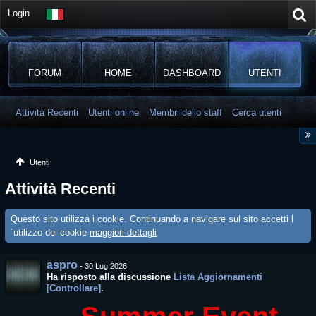
Login
FORUM
HOME
DASHBOARD
UTENTI
Attività Recenti
Utenti online
Membri dello staff
Cerca utenti
Utenti
Attività Recenti
Questo sito utilizza i cookie. Continuando a navigare sul sito accetti l
´utilizzo dei cookie
maggiori dettagli
aspro
-
30 Lug 2026
Ha risposto alla discussione
Lista Aggiornamenti
[Controllare]
.