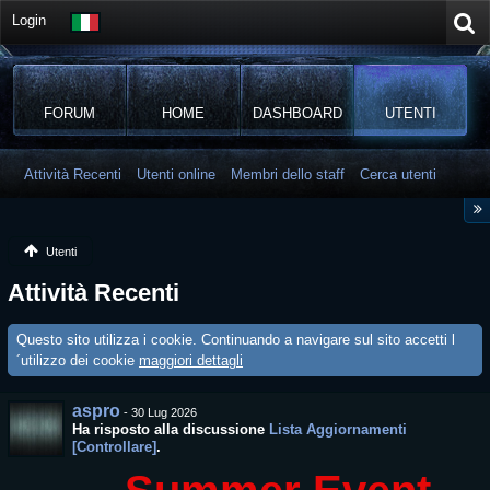
Login
FORUM
HOME
DASHBOARD
UTENTI
Attività Recenti
Utenti online
Membri dello staff
Cerca utenti
Utenti
Attività Recenti
Questo sito utilizza i cookie. Continuando a navigare sul sito accetti l
´utilizzo dei cookie
maggiori dettagli
aspro
-
30 Lug 2026
Ha risposto alla discussione
Lista Aggiornamenti
[Controllare]
.