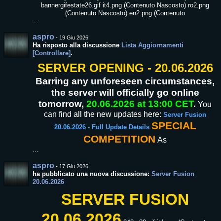
bannergifestate26.gif it4.png (Contenuto Nascosto) ro2.png
(Contenuto Nascosto) en2.png (Contenuto
…
aspro
-
19 Giu 2026
Ha risposto alla discussione
Lista Aggiornamenti
[Controllare]
.
SERVER OPENING - 20.06.2026
Barring any unforeseen circumstances,
the server will officially go online
tomorrow,
20.06.2026 at 13:00 CET
.
You
can find all the new updates here:
Server Fusion
SPECIAL
20.06.2026 - Full Update Details
COMPETITION
As
…
aspro
-
17 Giu 2026
ha pubblicato una nuova discussione:
Server Fusion
20.06.2026
SERVER FUSION
20.06.2026