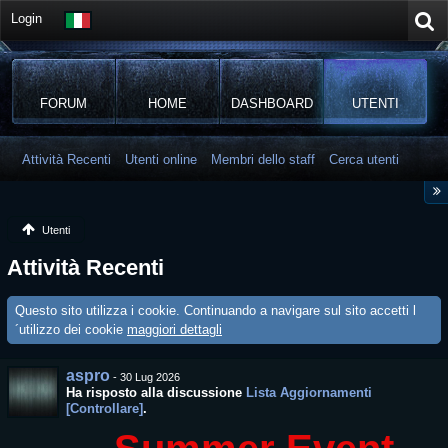
Login
FORUM
HOME
DASHBOARD
UTENTI
Attività Recenti
Utenti online
Membri dello staff
Cerca utenti
Utenti
Attività Recenti
Questo sito utilizza i cookie. Continuando a navigare sul sito accetti l
´utilizzo dei cookie
maggiori dettagli
aspro
-
30 Lug 2026
Ha risposto alla discussione
Lista Aggiornamenti
[Controllare]
.