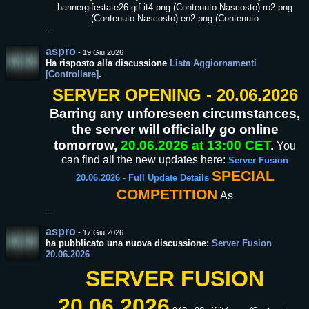
bannergifestate26.gif it4.png (Contenuto Nascosto) ro2.png
(Contenuto Nascosto) en2.png (Contenuto
…
aspro
-
19 Giu 2026
Ha risposto alla discussione
Lista Aggiornamenti
[Controllare]
.
SERVER OPENING - 20.06.2026
Barring any unforeseen circumstances,
the server will officially go online
tomorrow,
20.06.2026 at 13:00 CET
.
You
can find all the new updates here:
Server Fusion
SPECIAL
20.06.2026 - Full Update Details
COMPETITION
As
…
aspro
-
17 Giu 2026
ha pubblicato una nuova discussione:
Server Fusion
20.06.2026
SERVER FUSION
20.06.2026