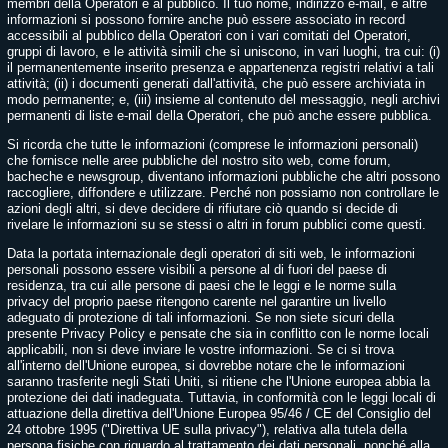
membri della Operatori e al pubblico. Il tuo nome, indirizzo e-mail, e altre
informazioni si possono fornire anche può essere associato in record
accessibili al pubblico della Operatori con i vari comitati del Operatori,
gruppi di lavoro, e le attività simili che si uniscono, in vari luoghi, tra cui: (i)
il permanentemente inserito presenza e appartenenza registri relativi a tali
attività; (ii) i documenti generati dall'attività, che può essere archiviata in
modo permanente; e, (iii) insieme al contenuto del messaggio, negli archivi
permanenti di liste e-mail della Operatori, che può anche essere pubblica.
Si ricorda che tutte le informazioni (comprese le informazioni personali)
che fornisce nelle aree pubbliche del nostro sito web, come forum,
bacheche e newsgroup, diventano informazioni pubbliche che altri possono
raccogliere, diffondere e utilizzare. Perché non possiamo non controllare le
azioni degli altri, si deve decidere di rifiutare ciò quando si decide di
rivelare le informazioni su se stessi o altri in forum pubblici come questi.
Data la portata internazionale degli operatori di siti web, le informazioni
personali possono essere visibili a persone al di fuori del paese di
residenza, tra cui alle persone di paesi che le leggi e le norme sulla
privacy del proprio paese ritengono carente nel garantire un livello
adeguato di protezione di tali informazioni. Se non siete sicuri della
presente Privacy Policy e pensate che sia in conflitto con le norme locali
applicabili, non si deve inviare le vostre informazioni. Se ci si trova
all'interno dell'Unione europea, si dovrebbe notare che le informazioni
saranno trasferite negli Stati Uniti, si ritiene che l'Unione europea abbia la
protezione dei dati inadeguata. Tuttavia, in conformità con le leggi locali di
attuazione della direttiva dell'Unione Europea 95/46 / CE del Consiglio del
24 ottobre 1995 ("Direttiva UE sulla privacy"), relativa alla tutela della
persona fisiche con riguardo al trattamento dei dati personali, nonché alla