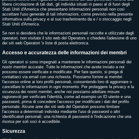
libera circolazione di tali dati, gli individui situati in paesi al di fuori degli
Stati Uniti d'America che presentano informazioni personali non così
accettare l'uso generale di tali informazioni, come previsto nella presente
informativa sulla privacy e al suo trasferimento da e / o stoccaggio negli
Stati Uniti d'America.
Se non si desidera che le informazioni personali raccolte e utilizzate dagli
operatori, non visitate il sito web del Operators o chiedete l'adesione di uno
dei siti web Operatori 'o liste di posta elettronica.
Accesso e accuratezza delle informazioni dei membri
Gli operatori si sono impegnati a mantenere le informazioni personali dei
nostri membri accurate. Tutte le informazioni che avete inviato a noi
possono essere verificate e modificate. Per fare questo, si prega di
contattarci via email con una richiesta. Possiamo fornire ai membri
l'accesso online ai loro profili personali, consentendo loro di aggiornare o
cancellare le informazioni in ogni momento. Per proteggere la privacy e la
sicurezza dei nostri membri, anche noi possiamo adottare misure
ragionevoli per verificare l'identità, come ad esempio un ID utente e una
password, prima di concedere l'accesso per modificare i dati del profilo
personale. Alcune aree dei siti web del Operatori possono limitare
l'accesso a determinati individui mediante l'uso di password o altri
identificatori personali; una richiesta di password è l'indicazione che una
risorsa per soli soci è accedibile.
Sicurezza