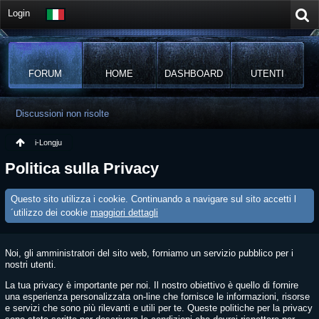
Login
FORUM
HOME
DASHBOARD
UTENTI
Discussioni non risolte
i-Longju
Politica sulla Privacy
Questo sito utilizza i cookie. Continuando a navigare sul sito accetti l
´utilizzo dei cookie
maggiori dettagli
Noi, gli amministratori del sito web, forniamo un servizio pubblico per i
nostri utenti.
La tua privacy è importante per noi. Il nostro obiettivo è quello di fornire
una esperienza personalizzata on-line che fornisce le informazioni, risorse
e servizi che sono più rilevanti e utili per te. Queste politiche per la privacy