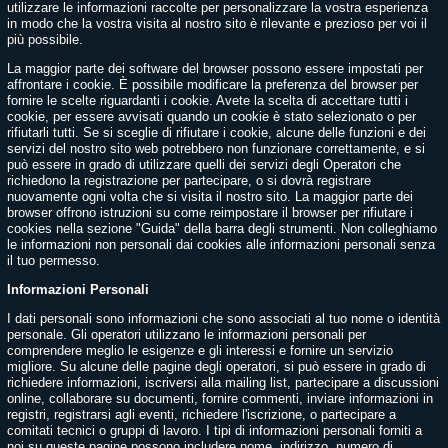
utilizzare le informazioni raccolte per personalizzare la vostra esperienza
in modo che la vostra visita al nostro sito è rilevante e prezioso per voi il
più possibile.
La maggior parte dei software del browser possono essere impostati per
affrontare i cookie. È possibile modificare la preferenza del browser per
fornire le scelte riguardanti i cookie. Avete la scelta di accettare tutti i
cookie, per essere avvisati quando un cookie è stato selezionato o per
rifiutarli tutti. Se si sceglie di rifiutare i cookie, alcune delle funzioni e dei
servizi del nostro sito web potrebbero non funzionare correttamente, e si
può essere in grado di utilizzare quelli dei servizi degli Operatori che
richiedono la registrazione per partecipare, o si dovrà registrare
nuovamente ogni volta che si visita il nostro sito. La maggior parte dei
browser offrono istruzioni su come reimpostare il browser per rifiutare i
cookies nella sezione "Guida" della barra degli strumenti. Non colleghiamo
le informazioni non personali dai cookies alle informazioni personali senza
il tuo permesso.
Informazioni Personali
I dati personali sono informazioni che sono associati al tuo nome o identità
personale. Gli operatori utilizzano le informazioni personali per
comprendere meglio le esigenze e gli interessi e fornire un servizio
migliore. Su alcune delle pagine degli operatori, si può essere in grado di
richiedere informazioni, iscriversi alla mailing list, partecipare a discussioni
online, collaborare su documenti, fornire commenti, inviare informazioni in
registri, registrarsi agli eventi, richiedere l'iscrizione, o partecipare a
comitati tecnici o gruppi di lavoro. I tipi di informazioni personali forniti a
noi su queste pagine possono includere nome, indirizzo, numero di