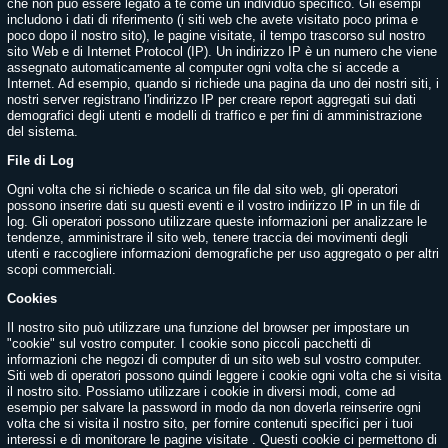
che non può essere legato a te come un individuo specifico. Gli esempi
includono i dati di riferimento (i siti web che avete visitato poco prima e
poco dopo il nostro sito), le pagine visitate, il tempo trascorso sul nostro
sito Web e di Internet Protocol (IP). Un indirizzo IP è un numero che viene
assegnato automaticamente al computer ogni volta che si accede a
Internet. Ad esempio, quando si richiede una pagina da uno dei nostri siti, i
nostri server registrano l'indirizzo IP per creare report aggregati sui dati
demografici degli utenti e modelli di traffico e per fini di amministrazione
del sistema.
File di Log
Ogni volta che si richiede o scarica un file dal sito web, gli operatori
possono inserire dati su questi eventi e il vostro indirizzo IP in un file di
log. Gli operatori possono utilizzare queste informazioni per analizzare le
tendenze, amministrare il sito web, tenere traccia dei movimenti degli
utenti e raccogliere informazioni demografiche per uso aggregato o per altri
scopi commerciali.
Cookies
Il nostro sito può utilizzare una funzione del browser per impostare un
"cookie" sul vostro computer. I cookie sono piccoli pacchetti di
informazioni che negozi di computer di un sito web sul vostro computer.
Siti web di operatori possono quindi leggere i cookie ogni volta che si visita
il nostro sito. Possiamo utilizzare i cookie in diversi modi, come ad
esempio per salvare la password in modo da non doverla reinserire ogni
volta che si visita il nostro sito, per fornire contenuti specifici per i tuoi
interessi e di monitorare le pagine visitate . Questi cookie ci permettono di