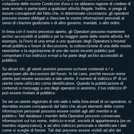
violazione delle nostre Condizioni d'uso o se abbiamo ragione di credere di
aver avviato o partecipato a qualsiasi attività illegale. Inoltre, si prega di
essere consapevoli del fatto che, in determinate circostanze, gli operatori
possono essere obbligati a rilasciare le vostre informazioni personali ai
sensi di citazioni giudiziarie o di altro governo, mandati, o altri ordini.
In linea con il nostro processo aperto, gli Operatori possono mantenere
archivi accessibili al pubblico per la maggior parte delle nostre attività. Ad
esempio, la l'invio di una email a uno qualsiasi degli Operators's-hosted
email pubblica o forum di discussione, la sottoscrizione di una delle nostre
newsletter o la registrazione di uno dei nostri incontri pubblici può
comportare il tuo indirizzo e-mail a far parte degli archivi accessibili al
pubblico.
Su alcuni siti, gli utenti anonimi possono scrivere contenuti e / o
partecipare alle discussioni del forum. In tal caso, poiché nessun nome
utente può essere associato a tale utente, il numero di indirizzo IP di un
utente viene utilizzato come identificatore. Quando la pubblicazione di
contenuti o messaggi a uno degli operatori in anonimo, il tuo indirizzo IP
può essere rivelato al pubblico.
Se sei un utente registrato di sito web o nella lista email di un operatore, si
dovrebbe essere consapevoli del fatto che alcuni elementi delle vostre
informazioni personali possono essere visibili agli altri membri e al
pubblico. Nel database i membri della Operatori possono conservare
informazioni sul tuo nome, indirizzo e-mail, società di appartenenza (se un
membro organizzativo), e ad altro indirizzo personale e identificare i dati
come si sceglie di fornire. Tali dati possono essere visibili ad altri dei