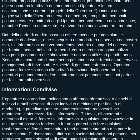
Gli operatori possono utilizzare le informazioni personali per fornire servizi
che supportano le attività dei membri della Operatori e la loro
collaborazione su norme e progetti della Operatori. Quando si accede
pagine web della Operatori riservata ai membri, i propri dati personali
possono essere monitorati dagli Operatori per sostenere la collaborazione,
garantire l'accesso autorizzato, e attivare la comunicazione tra i membri.
Dati della carta di credito possono essere raccolte per agevolare le
domande di adesione; o se si acquista un prodotto o un servizio dal nostro
sito, tali informazioni non verranno conservati più a lungo del necessario
per fornire i servizi richiesti. Numeri di carta di credito vengono utilizzati
solo per il pagamento di elaborazione e non sono utilizzati per altri scopi.
Servizi di elaborazione di pagamento possono essere forniti da un servizio
di pagamento di terze parti, e società di gestione esterna agli Operatori
possono fornire sostegno alle attività finanziaria degli operatori. gli
operatori possono condividere le informazioni personali con i suoi partner
per facilitare tali operazioni.
Informazioni Condivise
L'operatore non vendono, noleggiano o affittano informazioni o elenchi di
indirizzi e-mail personali di ogni individuo a chiunque per finalità di
marketing, e prendiamo misure commercialmente ragionevoli per
mantenere la sicurezza di tali informazioni. Tuttavia, gli operatori si
riservano il diritto di fornire tali informazioni a qualsiasi organizzazione in
cui i gestori possono fondersi in futuro o per cui può fare qualsiasi
trasferimento al fine di consentire a terzi di continuare tutto o in parte la
sua missione. Ci riserviamo il diritto di rilasciare informazioni personali per
proteggere i nostri sistemi o di affari, quando riteniamo di essere in