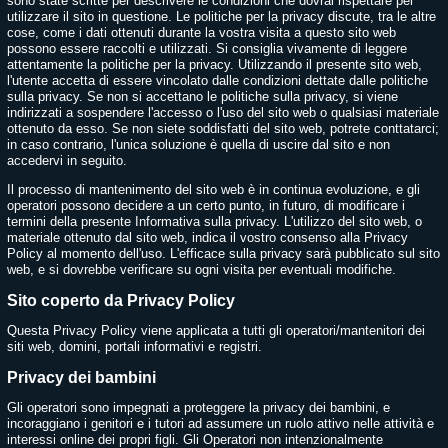
sono state scritte per descrivere le condizioni che dovrai rispettare per
utilizzare il sito in questione. Le politiche per la privacy discute, tra le altre
cose, come i dati ottenuti durante la vostra visita a questo sito web
possono essere raccolti e utilizzati. Si consiglia vivamente di leggere
attentamente la politiche per la privacy. Utilizzando il presente sito web,
l'utente accetta di essere vincolato dalle condizioni dettate dalle politiche
sulla privacy. Se non si accettano le politiche sulla privacy, si viene
indirizzati a sospendere l'accesso o l'uso del sito web o qualsiasi materiale
ottenuto da esso. Se non siete soddisfatti del sito web, potrete conttatarci;
in caso contrario, l'unica soluzione è quella di uscire dal sito e non
accedervi in seguito.
Il processo di mantenimento del sito web è in continua evoluzione, e gli
operatori possono decidere a un certo punto, in futuro, di modificare i
termini della presente Informativa sulla privacy. L'utilizzo del sito web, o
materiale ottenuto dal sito web, indica il vostro consenso alla Privacy
Policy al momento dell'uso. L'efficace sulla privacy sarà pubblicato sul sito
web, e si dovrebbe verificare su ogni visita per eventuali modifiche.
Sito coperto da Privacy Policy
Questa Privacy Policy viene applicata a tutti gli operatori/mantenitori dei
siti web, domini, portali informativi e registri.
Privacy dei bambini
Gli operatori sono impegnati a proteggere la privacy dei bambini, e
incoraggiano i genitori e i tutori ad assumere un ruolo attivo nelle attività e
interessi online dei propri figli. Gli Operatori non intenzionalmente