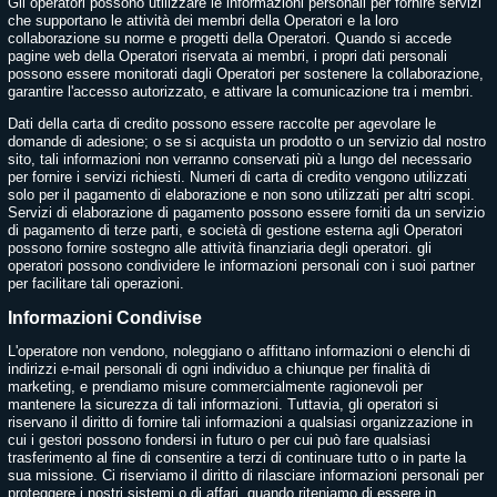
Gli operatori possono utilizzare le informazioni personali per fornire servizi
che supportano le attività dei membri della Operatori e la loro
collaborazione su norme e progetti della Operatori. Quando si accede
pagine web della Operatori riservata ai membri, i propri dati personali
possono essere monitorati dagli Operatori per sostenere la collaborazione,
garantire l'accesso autorizzato, e attivare la comunicazione tra i membri.
Dati della carta di credito possono essere raccolte per agevolare le
domande di adesione; o se si acquista un prodotto o un servizio dal nostro
sito, tali informazioni non verranno conservati più a lungo del necessario
per fornire i servizi richiesti. Numeri di carta di credito vengono utilizzati
solo per il pagamento di elaborazione e non sono utilizzati per altri scopi.
Servizi di elaborazione di pagamento possono essere forniti da un servizio
di pagamento di terze parti, e società di gestione esterna agli Operatori
possono fornire sostegno alle attività finanziaria degli operatori. gli
operatori possono condividere le informazioni personali con i suoi partner
per facilitare tali operazioni.
Informazioni Condivise
L'operatore non vendono, noleggiano o affittano informazioni o elenchi di
indirizzi e-mail personali di ogni individuo a chiunque per finalità di
marketing, e prendiamo misure commercialmente ragionevoli per
mantenere la sicurezza di tali informazioni. Tuttavia, gli operatori si
riservano il diritto di fornire tali informazioni a qualsiasi organizzazione in
cui i gestori possono fondersi in futuro o per cui può fare qualsiasi
trasferimento al fine di consentire a terzi di continuare tutto o in parte la
sua missione. Ci riserviamo il diritto di rilasciare informazioni personali per
proteggere i nostri sistemi o di affari, quando riteniamo di essere in