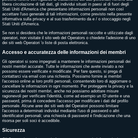
libera circolazione di tali dati, gli individui situati in paesi al di fuori degli
Stati Uniti d'America che presentano informazioni personali non così
accettare l'uso generale di tali informazioni, come previsto nella presente
informativa sulla privacy e al suo trasferimento da e / o stoccaggio negli
Stati Uniti d'America.
Se non si desidera che le informazioni personali raccolte e utilizzate dagli
operatori, non visitate il sito web del Operators o chiedete l'adesione di uno
dei siti web Operatori 'o liste di posta elettronica.
Accesso e accuratezza delle informazioni dei membri
Gli operatori si sono impegnati a mantenere le informazioni personali dei
nostri membri accurate. Tutte le informazioni che avete inviato a noi
possono essere verificate e modificate. Per fare questo, si prega di
contattarci via email con una richiesta. Possiamo fornire ai membri
l'accesso online ai loro profili personali, consentendo loro di aggiornare o
cancellare le informazioni in ogni momento. Per proteggere la privacy e la
sicurezza dei nostri membri, anche noi possiamo adottare misure
ragionevoli per verificare l'identità, come ad esempio un ID utente e una
password, prima di concedere l'accesso per modificare i dati del profilo
personale. Alcune aree dei siti web del Operatori possono limitare
l'accesso a determinati individui mediante l'uso di password o altri
identificatori personali; una richiesta di password è l'indicazione che una
risorsa per soli soci è accedibile.
Sicurezza