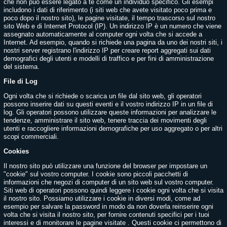
che non può essere legato a te come un individuo specifico. Gli esempi
includono i dati di riferimento (i siti web che avete visitato poco prima e
poco dopo il nostro sito), le pagine visitate, il tempo trascorso sul nostro
sito Web e di Internet Protocol (IP). Un indirizzo IP è un numero che viene
assegnato automaticamente al computer ogni volta che si accede a
Internet. Ad esempio, quando si richiede una pagina da uno dei nostri siti, i
nostri server registrano l'indirizzo IP per creare report aggregati sui dati
demografici degli utenti e modelli di traffico e per fini di amministrazione
del sistema.
File di Log
Ogni volta che si richiede o scarica un file dal sito web, gli operatori
possono inserire dati su questi eventi e il vostro indirizzo IP in un file di
log. Gli operatori possono utilizzare queste informazioni per analizzare le
tendenze, amministrare il sito web, tenere traccia dei movimenti degli
utenti e raccogliere informazioni demografiche per uso aggregato o per altri
scopi commerciali.
Cookies
Il nostro sito può utilizzare una funzione del browser per impostare un
"cookie" sul vostro computer. I cookie sono piccoli pacchetti di
informazioni che negozi di computer di un sito web sul vostro computer.
Siti web di operatori possono quindi leggere i cookie ogni volta che si visita
il nostro sito. Possiamo utilizzare i cookie in diversi modi, come ad
esempio per salvare la password in modo da non doverla reinserire ogni
volta che si visita il nostro sito, per fornire contenuti specifici per i tuoi
interessi e di monitorare le pagine visitate . Questi cookie ci permettono di