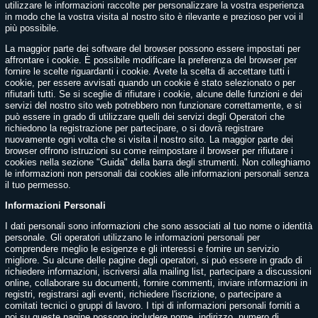
utilizzare le informazioni raccolte per personalizzare la vostra esperienza
in modo che la vostra visita al nostro sito è rilevante e prezioso per voi il
più possibile.
La maggior parte dei software del browser possono essere impostati per
affrontare i cookie. È possibile modificare la preferenza del browser per
fornire le scelte riguardanti i cookie. Avete la scelta di accettare tutti i
cookie, per essere avvisati quando un cookie è stato selezionato o per
rifiutarli tutti. Se si sceglie di rifiutare i cookie, alcune delle funzioni e dei
servizi del nostro sito web potrebbero non funzionare correttamente, e si
può essere in grado di utilizzare quelli dei servizi degli Operatori che
richiedono la registrazione per partecipare, o si dovrà registrare
nuovamente ogni volta che si visita il nostro sito. La maggior parte dei
browser offrono istruzioni su come reimpostare il browser per rifiutare i
cookies nella sezione "Guida" della barra degli strumenti. Non colleghiamo
le informazioni non personali dai cookies alle informazioni personali senza
il tuo permesso.
Informazioni Personali
I dati personali sono informazioni che sono associati al tuo nome o identità
personale. Gli operatori utilizzano le informazioni personali per
comprendere meglio le esigenze e gli interessi e fornire un servizio
migliore. Su alcune delle pagine degli operatori, si può essere in grado di
richiedere informazioni, iscriversi alla mailing list, partecipare a discussioni
online, collaborare su documenti, fornire commenti, inviare informazioni in
registri, registrarsi agli eventi, richiedere l'iscrizione, o partecipare a
comitati tecnici o gruppi di lavoro. I tipi di informazioni personali forniti a
noi su queste pagine possono includere nome, indirizzo, numero di