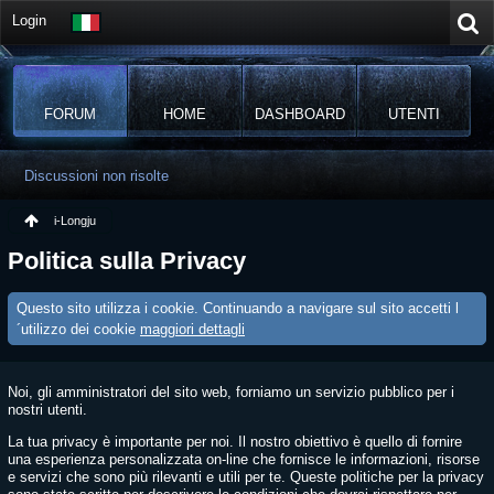
Login
FORUM
HOME
DASHBOARD
UTENTI
Discussioni non risolte
i-Longju
Politica sulla Privacy
Questo sito utilizza i cookie. Continuando a navigare sul sito accetti l
´utilizzo dei cookie
maggiori dettagli
Noi, gli amministratori del sito web, forniamo un servizio pubblico per i
nostri utenti.
La tua privacy è importante per noi. Il nostro obiettivo è quello di fornire
una esperienza personalizzata on-line che fornisce le informazioni, risorse
e servizi che sono più rilevanti e utili per te. Queste politiche per la privacy