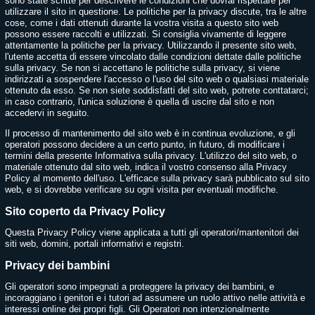
sono state scritte per descrivere le condizioni che dovrai rispettare per
utilizzare il sito in questione. Le politiche per la privacy discute, tra le altre
cose, come i dati ottenuti durante la vostra visita a questo sito web
possono essere raccolti e utilizzati. Si consiglia vivamente di leggere
attentamente la politiche per la privacy. Utilizzando il presente sito web,
l'utente accetta di essere vincolato dalle condizioni dettate dalle politiche
sulla privacy. Se non si accettano le politiche sulla privacy, si viene
indirizzati a sospendere l'accesso o l'uso del sito web o qualsiasi materiale
ottenuto da esso. Se non siete soddisfatti del sito web, potrete conttatarci;
in caso contrario, l'unica soluzione è quella di uscire dal sito e non
accedervi in seguito.
Il processo di mantenimento del sito web è in continua evoluzione, e gli
operatori possono decidere a un certo punto, in futuro, di modificare i
termini della presente Informativa sulla privacy. L'utilizzo del sito web, o
materiale ottenuto dal sito web, indica il vostro consenso alla Privacy
Policy al momento dell'uso. L'efficace sulla privacy sarà pubblicato sul sito
web, e si dovrebbe verificare su ogni visita per eventuali modifiche.
Sito coperto da Privacy Policy
Questa Privacy Policy viene applicata a tutti gli operatori/mantenitori dei
siti web, domini, portali informativi e registri.
Privacy dei bambini
Gli operatori sono impegnati a proteggere la privacy dei bambini, e
incoraggiano i genitori e i tutori ad assumere un ruolo attivo nelle attività e
interessi online dei propri figli. Gli Operatori non intenzionalmente