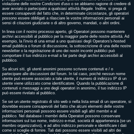
violazione delle nostre Condizioni d'uso o se abbiamo ragione di credere di
aver avviato o partecipato a qualsiasi attività illegale. Inoltre, si prega di
essere consapevoli del fatto che, in determinate circostanze, gli operatori
possono essere obbligati a rilasciare le vostre informazioni personali ai
sensi di citazioni giudiziarie o di altro governo, mandati, o altri ordini.
In linea con il nostro processo aperto, gli Operatori possono mantenere
archivi accessibili al pubblico per la maggior parte delle nostre attività. Ad
esempio, la l'invio di una email a uno qualsiasi degli Operators's-hosted
email pubblica o forum di discussione, la sottoscrizione di una delle nostre
newsletter o la registrazione di uno dei nostri incontri pubblici può
comportare il tuo indirizzo e-mail a far parte degli archivi accessibili al
pubblico.
Su alcuni siti, gli utenti anonimi possono scrivere contenuti e / o
partecipare alle discussioni del forum. In tal caso, poiché nessun nome
utente può essere associato a tale utente, il numero di indirizzo IP di un
utente viene utilizzato come identificatore. Quando la pubblicazione di
contenuti o messaggi a uno degli operatori in anonimo, il tuo indirizzo IP
può essere rivelato al pubblico.
Se sei un utente registrato di sito web o nella lista email di un operatore, si
dovrebbe essere consapevoli del fatto che alcuni elementi delle vostre
informazioni personali possono essere visibili agli altri membri e al
pubblico. Nel database i membri della Operatori possono conservare
informazioni sul tuo nome, indirizzo e-mail, società di appartenenza (se un
membro organizzativo), e ad altro indirizzo personale e identificare i dati
come si sceglie di fornire. Tali dati possono essere visibili ad altri dei