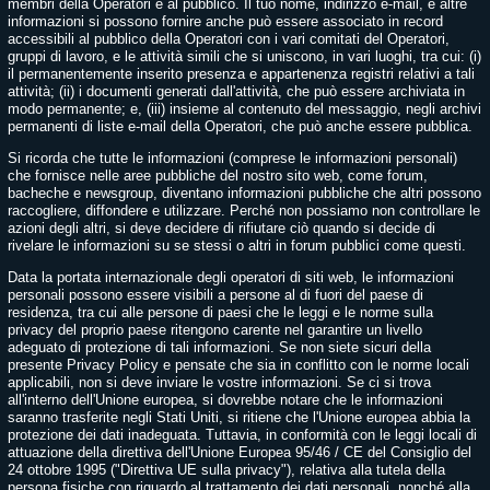
membri della Operatori e al pubblico. Il tuo nome, indirizzo e-mail, e altre
informazioni si possono fornire anche può essere associato in record
accessibili al pubblico della Operatori con i vari comitati del Operatori,
gruppi di lavoro, e le attività simili che si uniscono, in vari luoghi, tra cui: (i)
il permanentemente inserito presenza e appartenenza registri relativi a tali
attività; (ii) i documenti generati dall'attività, che può essere archiviata in
modo permanente; e, (iii) insieme al contenuto del messaggio, negli archivi
permanenti di liste e-mail della Operatori, che può anche essere pubblica.
Si ricorda che tutte le informazioni (comprese le informazioni personali)
che fornisce nelle aree pubbliche del nostro sito web, come forum,
bacheche e newsgroup, diventano informazioni pubbliche che altri possono
raccogliere, diffondere e utilizzare. Perché non possiamo non controllare le
azioni degli altri, si deve decidere di rifiutare ciò quando si decide di
rivelare le informazioni su se stessi o altri in forum pubblici come questi.
Data la portata internazionale degli operatori di siti web, le informazioni
personali possono essere visibili a persone al di fuori del paese di
residenza, tra cui alle persone di paesi che le leggi e le norme sulla
privacy del proprio paese ritengono carente nel garantire un livello
adeguato di protezione di tali informazioni. Se non siete sicuri della
presente Privacy Policy e pensate che sia in conflitto con le norme locali
applicabili, non si deve inviare le vostre informazioni. Se ci si trova
all'interno dell'Unione europea, si dovrebbe notare che le informazioni
saranno trasferite negli Stati Uniti, si ritiene che l'Unione europea abbia la
protezione dei dati inadeguata. Tuttavia, in conformità con le leggi locali di
attuazione della direttiva dell'Unione Europea 95/46 / CE del Consiglio del
24 ottobre 1995 ("Direttiva UE sulla privacy"), relativa alla tutela della
persona fisiche con riguardo al trattamento dei dati personali, nonché alla