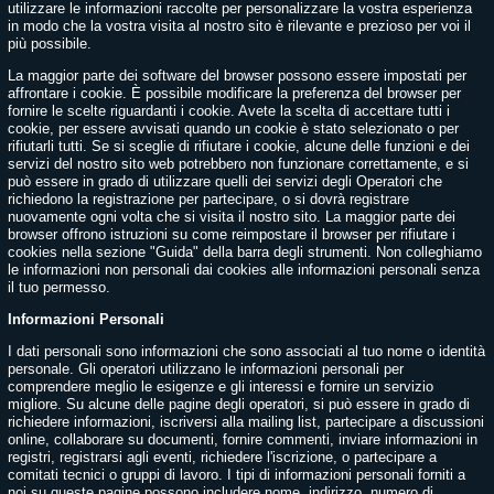
utilizzare le informazioni raccolte per personalizzare la vostra esperienza
in modo che la vostra visita al nostro sito è rilevante e prezioso per voi il
più possibile.
La maggior parte dei software del browser possono essere impostati per
affrontare i cookie. È possibile modificare la preferenza del browser per
fornire le scelte riguardanti i cookie. Avete la scelta di accettare tutti i
cookie, per essere avvisati quando un cookie è stato selezionato o per
rifiutarli tutti. Se si sceglie di rifiutare i cookie, alcune delle funzioni e dei
servizi del nostro sito web potrebbero non funzionare correttamente, e si
può essere in grado di utilizzare quelli dei servizi degli Operatori che
richiedono la registrazione per partecipare, o si dovrà registrare
nuovamente ogni volta che si visita il nostro sito. La maggior parte dei
browser offrono istruzioni su come reimpostare il browser per rifiutare i
cookies nella sezione "Guida" della barra degli strumenti. Non colleghiamo
le informazioni non personali dai cookies alle informazioni personali senza
il tuo permesso.
Informazioni Personali
I dati personali sono informazioni che sono associati al tuo nome o identità
personale. Gli operatori utilizzano le informazioni personali per
comprendere meglio le esigenze e gli interessi e fornire un servizio
migliore. Su alcune delle pagine degli operatori, si può essere in grado di
richiedere informazioni, iscriversi alla mailing list, partecipare a discussioni
online, collaborare su documenti, fornire commenti, inviare informazioni in
registri, registrarsi agli eventi, richiedere l'iscrizione, o partecipare a
comitati tecnici o gruppi di lavoro. I tipi di informazioni personali forniti a
noi su queste pagine possono includere nome, indirizzo, numero di