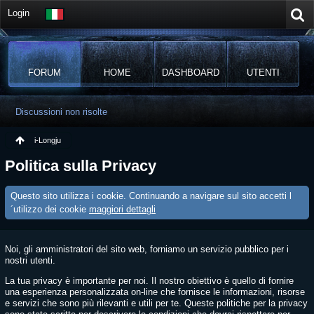
Login
FORUM
HOME
DASHBOARD
UTENTI
Discussioni non risolte
i-Longju
Politica sulla Privacy
Questo sito utilizza i cookie. Continuando a navigare sul sito accetti l
´utilizzo dei cookie
maggiori dettagli
Noi, gli amministratori del sito web, forniamo un servizio pubblico per i
nostri utenti.
La tua privacy è importante per noi. Il nostro obiettivo è quello di fornire
una esperienza personalizzata on-line che fornisce le informazioni, risorse
e servizi che sono più rilevanti e utili per te. Queste politiche per la privacy