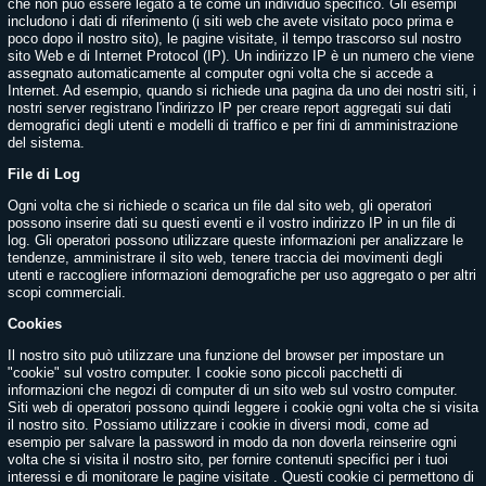
che non può essere legato a te come un individuo specifico. Gli esempi
includono i dati di riferimento (i siti web che avete visitato poco prima e
poco dopo il nostro sito), le pagine visitate, il tempo trascorso sul nostro
sito Web e di Internet Protocol (IP). Un indirizzo IP è un numero che viene
assegnato automaticamente al computer ogni volta che si accede a
Internet. Ad esempio, quando si richiede una pagina da uno dei nostri siti, i
nostri server registrano l'indirizzo IP per creare report aggregati sui dati
demografici degli utenti e modelli di traffico e per fini di amministrazione
del sistema.
File di Log
Ogni volta che si richiede o scarica un file dal sito web, gli operatori
possono inserire dati su questi eventi e il vostro indirizzo IP in un file di
log. Gli operatori possono utilizzare queste informazioni per analizzare le
tendenze, amministrare il sito web, tenere traccia dei movimenti degli
utenti e raccogliere informazioni demografiche per uso aggregato o per altri
scopi commerciali.
Cookies
Il nostro sito può utilizzare una funzione del browser per impostare un
"cookie" sul vostro computer. I cookie sono piccoli pacchetti di
informazioni che negozi di computer di un sito web sul vostro computer.
Siti web di operatori possono quindi leggere i cookie ogni volta che si visita
il nostro sito. Possiamo utilizzare i cookie in diversi modi, come ad
esempio per salvare la password in modo da non doverla reinserire ogni
volta che si visita il nostro sito, per fornire contenuti specifici per i tuoi
interessi e di monitorare le pagine visitate . Questi cookie ci permettono di