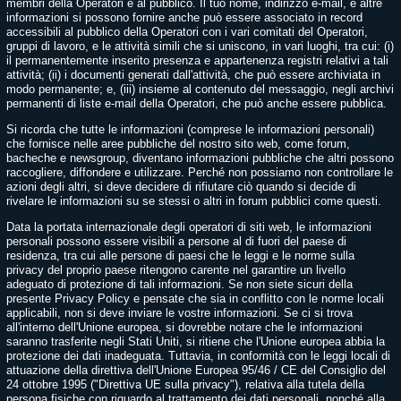
membri della Operatori e al pubblico. Il tuo nome, indirizzo e-mail, e altre
informazioni si possono fornire anche può essere associato in record
accessibili al pubblico della Operatori con i vari comitati del Operatori,
gruppi di lavoro, e le attività simili che si uniscono, in vari luoghi, tra cui: (i)
il permanentemente inserito presenza e appartenenza registri relativi a tali
attività; (ii) i documenti generati dall'attività, che può essere archiviata in
modo permanente; e, (iii) insieme al contenuto del messaggio, negli archivi
permanenti di liste e-mail della Operatori, che può anche essere pubblica.
Si ricorda che tutte le informazioni (comprese le informazioni personali)
che fornisce nelle aree pubbliche del nostro sito web, come forum,
bacheche e newsgroup, diventano informazioni pubbliche che altri possono
raccogliere, diffondere e utilizzare. Perché non possiamo non controllare le
azioni degli altri, si deve decidere di rifiutare ciò quando si decide di
rivelare le informazioni su se stessi o altri in forum pubblici come questi.
Data la portata internazionale degli operatori di siti web, le informazioni
personali possono essere visibili a persone al di fuori del paese di
residenza, tra cui alle persone di paesi che le leggi e le norme sulla
privacy del proprio paese ritengono carente nel garantire un livello
adeguato di protezione di tali informazioni. Se non siete sicuri della
presente Privacy Policy e pensate che sia in conflitto con le norme locali
applicabili, non si deve inviare le vostre informazioni. Se ci si trova
all'interno dell'Unione europea, si dovrebbe notare che le informazioni
saranno trasferite negli Stati Uniti, si ritiene che l'Unione europea abbia la
protezione dei dati inadeguata. Tuttavia, in conformità con le leggi locali di
attuazione della direttiva dell'Unione Europea 95/46 / CE del Consiglio del
24 ottobre 1995 ("Direttiva UE sulla privacy"), relativa alla tutela della
persona fisiche con riguardo al trattamento dei dati personali, nonché alla