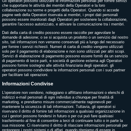
Gli operatori possono utilizzare le informazioni personali per fornire servizi
che supportano le attività dei membri della Operatori e la loro
collaborazione su norme e progetti della Operatori. Quando si accede
pagine web della Operatori riservata ai membri, i propri dati personali
possono essere monitorati dagli Operatori per sostenere la collaborazione,
garantire l'accesso autorizzato, e attivare la comunicazione tra i membri.
Dati della carta di credito possono essere raccolte per agevolare le
domande di adesione; o se si acquista un prodotto o un servizio dal nostro
sito, tali informazioni non verranno conservati più a lungo del necessario
per fornire i servizi richiesti. Numeri di carta di credito vengono utilizzati
solo per il pagamento di elaborazione e non sono utilizzati per altri scopi.
Servizi di elaborazione di pagamento possono essere forniti da un servizio
di pagamento di terze parti, e società di gestione esterna agli Operatori
possono fornire sostegno alle attività finanziaria degli operatori. gli
operatori possono condividere le informazioni personali con i suoi partner
per facilitare tali operazioni.
Informazioni Condivise
L'operatore non vendono, noleggiano o affittano informazioni o elenchi di
indirizzi e-mail personali di ogni individuo a chiunque per finalità di
marketing, e prendiamo misure commercialmente ragionevoli per
mantenere la sicurezza di tali informazioni. Tuttavia, gli operatori si
riservano il diritto di fornire tali informazioni a qualsiasi organizzazione in
cui i gestori possono fondersi in futuro o per cui può fare qualsiasi
trasferimento al fine di consentire a terzi di continuare tutto o in parte la
sua missione. Ci riserviamo il diritto di rilasciare informazioni personali per
proteggere i nostri sistemi o di affari, quando riteniamo di essere in