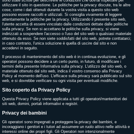
sono state scritte per descrivere le condizioni che dovrai rispettare per
utilizzare il sito in questione. Le politiche per la privacy discute, tra le altre
cose, come i dati ottenuti durante la vostra visita a questo sito web
possono essere raccolti e utilizzati. Si consiglia vivamente di leggere
attentamente la politiche per la privacy. Utilizzando il presente sito web,
l'utente accetta di essere vincolato dalle condizioni dettate dalle politiche
sulla privacy. Se non si accettano le politiche sulla privacy, si viene
indirizzati a sospendere l'accesso o l'uso del sito web o qualsiasi materiale
ottenuto da esso. Se non siete soddisfatti del sito web, potrete conttatarci;
in caso contrario, l'unica soluzione è quella di uscire dal sito e non
accedervi in seguito.
Il processo di mantenimento del sito web è in continua evoluzione, e gli
operatori possono decidere a un certo punto, in futuro, di modificare i
termini della presente Informativa sulla privacy. L'utilizzo del sito web, o
materiale ottenuto dal sito web, indica il vostro consenso alla Privacy
Policy al momento dell'uso. L'efficace sulla privacy sarà pubblicato sul sito
web, e si dovrebbe verificare su ogni visita per eventuali modifiche.
Sito coperto da Privacy Policy
Questa Privacy Policy viene applicata a tutti gli operatori/mantenitori dei
siti web, domini, portali informativi e registri.
Privacy dei bambini
Gli operatori sono impegnati a proteggere la privacy dei bambini, e
incoraggiano i genitori e i tutori ad assumere un ruolo attivo nelle attività e
interessi online dei propri figli. Gli Operatori non intenzionalmente