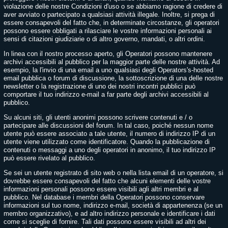
violazione delle nostre Condizioni d'uso o se abbiamo ragione di credere di
aver avviato o partecipato a qualsiasi attività illegale. Inoltre, si prega di
essere consapevoli del fatto che, in determinate circostanze, gli operatori
possono essere obbligati a rilasciare le vostre informazioni personali ai
sensi di citazioni giudiziarie o di altro governo, mandati, o altri ordini.
In linea con il nostro processo aperto, gli Operatori possono mantenere
archivi accessibili al pubblico per la maggior parte delle nostre attività. Ad
esempio, la l'invio di una email a uno qualsiasi degli Operators's-hosted
email pubblica o forum di discussione, la sottoscrizione di una delle nostre
newsletter o la registrazione di uno dei nostri incontri pubblici può
comportare il tuo indirizzo e-mail a far parte degli archivi accessibili al
pubblico.
Su alcuni siti, gli utenti anonimi possono scrivere contenuti e / o
partecipare alle discussioni del forum. In tal caso, poiché nessun nome
utente può essere associato a tale utente, il numero di indirizzo IP di un
utente viene utilizzato come identificatore. Quando la pubblicazione di
contenuti o messaggi a uno degli operatori in anonimo, il tuo indirizzo IP
può essere rivelato al pubblico.
Se sei un utente registrato di sito web o nella lista email di un operatore, si
dovrebbe essere consapevoli del fatto che alcuni elementi delle vostre
informazioni personali possono essere visibili agli altri membri e al
pubblico. Nel database i membri della Operatori possono conservare
informazioni sul tuo nome, indirizzo e-mail, società di appartenenza (se un
membro organizzativo), e ad altro indirizzo personale e identificare i dati
come si sceglie di fornire. Tali dati possono essere visibili ad altri dei