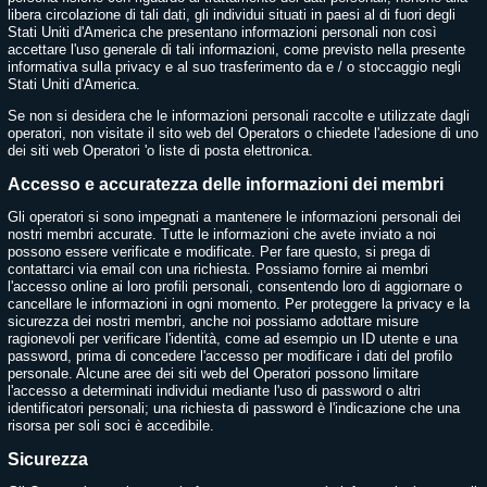
libera circolazione di tali dati, gli individui situati in paesi al di fuori degli
Stati Uniti d'America che presentano informazioni personali non così
accettare l'uso generale di tali informazioni, come previsto nella presente
informativa sulla privacy e al suo trasferimento da e / o stoccaggio negli
Stati Uniti d'America.
Se non si desidera che le informazioni personali raccolte e utilizzate dagli
operatori, non visitate il sito web del Operators o chiedete l'adesione di uno
dei siti web Operatori 'o liste di posta elettronica.
Accesso e accuratezza delle informazioni dei membri
Gli operatori si sono impegnati a mantenere le informazioni personali dei
nostri membri accurate. Tutte le informazioni che avete inviato a noi
possono essere verificate e modificate. Per fare questo, si prega di
contattarci via email con una richiesta. Possiamo fornire ai membri
l'accesso online ai loro profili personali, consentendo loro di aggiornare o
cancellare le informazioni in ogni momento. Per proteggere la privacy e la
sicurezza dei nostri membri, anche noi possiamo adottare misure
ragionevoli per verificare l'identità, come ad esempio un ID utente e una
password, prima di concedere l'accesso per modificare i dati del profilo
personale. Alcune aree dei siti web del Operatori possono limitare
l'accesso a determinati individui mediante l'uso di password o altri
identificatori personali; una richiesta di password è l'indicazione che una
risorsa per soli soci è accedibile.
Sicurezza