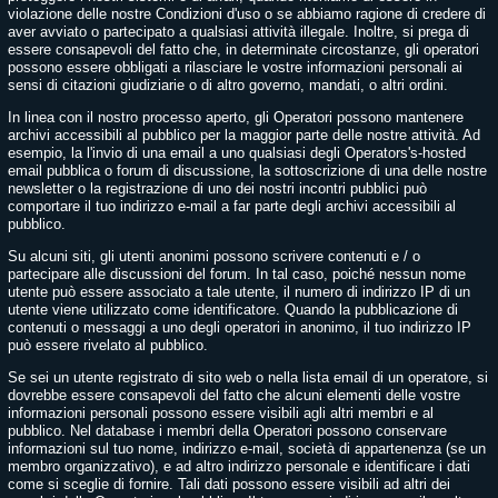
violazione delle nostre Condizioni d'uso o se abbiamo ragione di credere di
aver avviato o partecipato a qualsiasi attività illegale. Inoltre, si prega di
essere consapevoli del fatto che, in determinate circostanze, gli operatori
possono essere obbligati a rilasciare le vostre informazioni personali ai
sensi di citazioni giudiziarie o di altro governo, mandati, o altri ordini.
In linea con il nostro processo aperto, gli Operatori possono mantenere
archivi accessibili al pubblico per la maggior parte delle nostre attività. Ad
esempio, la l'invio di una email a uno qualsiasi degli Operators's-hosted
email pubblica o forum di discussione, la sottoscrizione di una delle nostre
newsletter o la registrazione di uno dei nostri incontri pubblici può
comportare il tuo indirizzo e-mail a far parte degli archivi accessibili al
pubblico.
Su alcuni siti, gli utenti anonimi possono scrivere contenuti e / o
partecipare alle discussioni del forum. In tal caso, poiché nessun nome
utente può essere associato a tale utente, il numero di indirizzo IP di un
utente viene utilizzato come identificatore. Quando la pubblicazione di
contenuti o messaggi a uno degli operatori in anonimo, il tuo indirizzo IP
può essere rivelato al pubblico.
Se sei un utente registrato di sito web o nella lista email di un operatore, si
dovrebbe essere consapevoli del fatto che alcuni elementi delle vostre
informazioni personali possono essere visibili agli altri membri e al
pubblico. Nel database i membri della Operatori possono conservare
informazioni sul tuo nome, indirizzo e-mail, società di appartenenza (se un
membro organizzativo), e ad altro indirizzo personale e identificare i dati
come si sceglie di fornire. Tali dati possono essere visibili ad altri dei