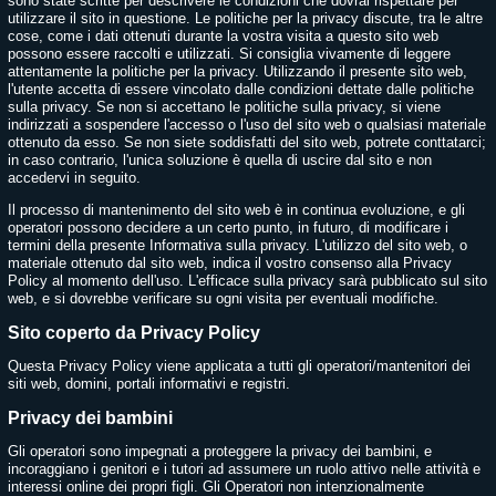
sono state scritte per descrivere le condizioni che dovrai rispettare per
utilizzare il sito in questione. Le politiche per la privacy discute, tra le altre
cose, come i dati ottenuti durante la vostra visita a questo sito web
possono essere raccolti e utilizzati. Si consiglia vivamente di leggere
attentamente la politiche per la privacy. Utilizzando il presente sito web,
l'utente accetta di essere vincolato dalle condizioni dettate dalle politiche
sulla privacy. Se non si accettano le politiche sulla privacy, si viene
indirizzati a sospendere l'accesso o l'uso del sito web o qualsiasi materiale
ottenuto da esso. Se non siete soddisfatti del sito web, potrete conttatarci;
in caso contrario, l'unica soluzione è quella di uscire dal sito e non
accedervi in seguito.
Il processo di mantenimento del sito web è in continua evoluzione, e gli
operatori possono decidere a un certo punto, in futuro, di modificare i
termini della presente Informativa sulla privacy. L'utilizzo del sito web, o
materiale ottenuto dal sito web, indica il vostro consenso alla Privacy
Policy al momento dell'uso. L'efficace sulla privacy sarà pubblicato sul sito
web, e si dovrebbe verificare su ogni visita per eventuali modifiche.
Sito coperto da Privacy Policy
Questa Privacy Policy viene applicata a tutti gli operatori/mantenitori dei
siti web, domini, portali informativi e registri.
Privacy dei bambini
Gli operatori sono impegnati a proteggere la privacy dei bambini, e
incoraggiano i genitori e i tutori ad assumere un ruolo attivo nelle attività e
interessi online dei propri figli. Gli Operatori non intenzionalmente