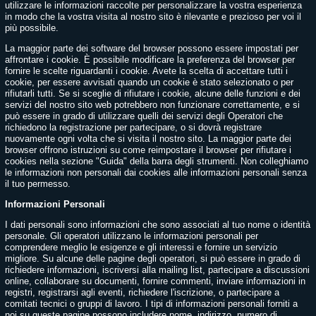
utilizzare le informazioni raccolte per personalizzare la vostra esperienza
in modo che la vostra visita al nostro sito è rilevante e prezioso per voi il
più possibile.
La maggior parte dei software del browser possono essere impostati per
affrontare i cookie. È possibile modificare la preferenza del browser per
fornire le scelte riguardanti i cookie. Avete la scelta di accettare tutti i
cookie, per essere avvisati quando un cookie è stato selezionato o per
rifiutarli tutti. Se si sceglie di rifiutare i cookie, alcune delle funzioni e dei
servizi del nostro sito web potrebbero non funzionare correttamente, e si
può essere in grado di utilizzare quelli dei servizi degli Operatori che
richiedono la registrazione per partecipare, o si dovrà registrare
nuovamente ogni volta che si visita il nostro sito. La maggior parte dei
browser offrono istruzioni su come reimpostare il browser per rifiutare i
cookies nella sezione "Guida" della barra degli strumenti. Non colleghiamo
le informazioni non personali dai cookies alle informazioni personali senza
il tuo permesso.
Informazioni Personali
I dati personali sono informazioni che sono associati al tuo nome o identità
personale. Gli operatori utilizzano le informazioni personali per
comprendere meglio le esigenze e gli interessi e fornire un servizio
migliore. Su alcune delle pagine degli operatori, si può essere in grado di
richiedere informazioni, iscriversi alla mailing list, partecipare a discussioni
online, collaborare su documenti, fornire commenti, inviare informazioni in
registri, registrarsi agli eventi, richiedere l'iscrizione, o partecipare a
comitati tecnici o gruppi di lavoro. I tipi di informazioni personali forniti a
noi su queste pagine possono includere nome, indirizzo, numero di