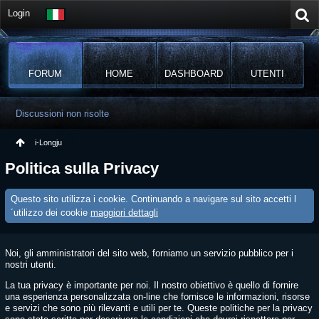
Login
FORUM
HOME
DASHBOARD
UTENTI
Discussioni non risolte
i-Longju
Politica sulla Privacy
Questo sito utilizza i cookie. Continuando a navigare sul sito accetti l
´utilizzo dei cookie
maggiori dettagli
Noi, gli amministratori del sito web, forniamo un servizio pubblico per i
nostri utenti.
La tua privacy è importante per noi. Il nostro obiettivo è quello di fornire
una esperienza personalizzata on-line che fornisce le informazioni, risorse
e servizi che sono più rilevanti e utili per te. Queste politiche per la privacy