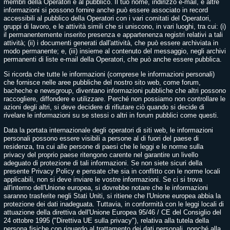
membri della Operatori e al pubblico. Il tuo nome, indirizzo e-mail, e altre
informazioni si possono fornire anche può essere associato in record
accessibili al pubblico della Operatori con i vari comitati del Operatori,
gruppi di lavoro, e le attività simili che si uniscono, in vari luoghi, tra cui: (i)
il permanentemente inserito presenza e appartenenza registri relativi a tali
attività; (ii) i documenti generati dall'attività, che può essere archiviata in
modo permanente; e, (iii) insieme al contenuto del messaggio, negli archivi
permanenti di liste e-mail della Operatori, che può anche essere pubblica.
Si ricorda che tutte le informazioni (comprese le informazioni personali)
che fornisce nelle aree pubbliche del nostro sito web, come forum,
bacheche e newsgroup, diventano informazioni pubbliche che altri possono
raccogliere, diffondere e utilizzare. Perché non possiamo non controllare le
azioni degli altri, si deve decidere di rifiutare ciò quando si decide di
rivelare le informazioni su se stessi o altri in forum pubblici come questi.
Data la portata internazionale degli operatori di siti web, le informazioni
personali possono essere visibili a persone al di fuori del paese di
residenza, tra cui alle persone di paesi che le leggi e le norme sulla
privacy del proprio paese ritengono carente nel garantire un livello
adeguato di protezione di tali informazioni. Se non siete sicuri della
presente Privacy Policy e pensate che sia in conflitto con le norme locali
applicabili, non si deve inviare le vostre informazioni. Se ci si trova
all'interno dell'Unione europea, si dovrebbe notare che le informazioni
saranno trasferite negli Stati Uniti, si ritiene che l'Unione europea abbia la
protezione dei dati inadeguata. Tuttavia, in conformità con le leggi locali di
attuazione della direttiva dell'Unione Europea 95/46 / CE del Consiglio del
24 ottobre 1995 ("Direttiva UE sulla privacy"), relativa alla tutela della
persona fisiche con riguardo al trattamento dei dati personali, nonché alla