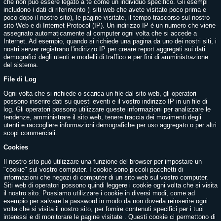
che non può essere legato a te come un individuo specifico. Gli esempi
includono i dati di riferimento (i siti web che avete visitato poco prima e
poco dopo il nostro sito), le pagine visitate, il tempo trascorso sul nostro
sito Web e di Internet Protocol (IP). Un indirizzo IP è un numero che viene
assegnato automaticamente al computer ogni volta che si accede a
Internet. Ad esempio, quando si richiede una pagina da uno dei nostri siti, i
nostri server registrano l'indirizzo IP per creare report aggregati sui dati
demografici degli utenti e modelli di traffico e per fini di amministrazione
del sistema.
File di Log
Ogni volta che si richiede o scarica un file dal sito web, gli operatori
possono inserire dati su questi eventi e il vostro indirizzo IP in un file di
log. Gli operatori possono utilizzare queste informazioni per analizzare le
tendenze, amministrare il sito web, tenere traccia dei movimenti degli
utenti e raccogliere informazioni demografiche per uso aggregato o per altri
scopi commerciali.
Cookies
Il nostro sito può utilizzare una funzione del browser per impostare un
"cookie" sul vostro computer. I cookie sono piccoli pacchetti di
informazioni che negozi di computer di un sito web sul vostro computer.
Siti web di operatori possono quindi leggere i cookie ogni volta che si visita
il nostro sito. Possiamo utilizzare i cookie in diversi modi, come ad
esempio per salvare la password in modo da non doverla reinserire ogni
volta che si visita il nostro sito, per fornire contenuti specifici per i tuoi
interessi e di monitorare le pagine visitate . Questi cookie ci permettono di