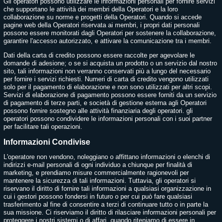
Gli operatori possono utilizzare le informazioni personali per fornire servizi
che supportano le attività dei membri della Operatori e la loro
collaborazione su norme e progetti della Operatori. Quando si accede
pagine web della Operatori riservata ai membri, i propri dati personali
possono essere monitorati dagli Operatori per sostenere la collaborazione,
garantire l'accesso autorizzato, e attivare la comunicazione tra i membri.
Dati della carta di credito possono essere raccolte per agevolare le
domande di adesione; o se si acquista un prodotto o un servizio dal nostro
sito, tali informazioni non verranno conservati più a lungo del necessario
per fornire i servizi richiesti. Numeri di carta di credito vengono utilizzati
solo per il pagamento di elaborazione e non sono utilizzati per altri scopi.
Servizi di elaborazione di pagamento possono essere forniti da un servizio
di pagamento di terze parti, e società di gestione esterna agli Operatori
possono fornire sostegno alle attività finanziaria degli operatori. gli
operatori possono condividere le informazioni personali con i suoi partner
per facilitare tali operazioni.
Informazioni Condivise
L'operatore non vendono, noleggiano o affittano informazioni o elenchi di
indirizzi e-mail personali di ogni individuo a chiunque per finalità di
marketing, e prendiamo misure commercialmente ragionevoli per
mantenere la sicurezza di tali informazioni. Tuttavia, gli operatori si
riservano il diritto di fornire tali informazioni a qualsiasi organizzazione in
cui i gestori possono fondersi in futuro o per cui può fare qualsiasi
trasferimento al fine di consentire a terzi di continuare tutto o in parte la
sua missione. Ci riserviamo il diritto di rilasciare informazioni personali per
proteggere i nostri sistemi o di affari, quando riteniamo di essere in