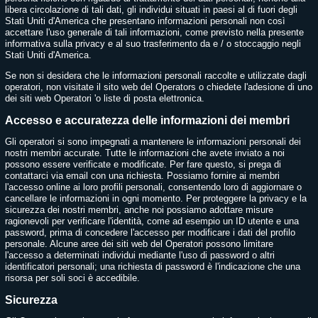
libera circolazione di tali dati, gli individui situati in paesi al di fuori degli
Stati Uniti d'America che presentano informazioni personali non così
accettare l'uso generale di tali informazioni, come previsto nella presente
informativa sulla privacy e al suo trasferimento da e / o stoccaggio negli
Stati Uniti d'America.
Se non si desidera che le informazioni personali raccolte e utilizzate dagli
operatori, non visitate il sito web del Operators o chiedete l'adesione di uno
dei siti web Operatori 'o liste di posta elettronica.
Accesso e accuratezza delle informazioni dei membri
Gli operatori si sono impegnati a mantenere le informazioni personali dei
nostri membri accurate. Tutte le informazioni che avete inviato a noi
possono essere verificate e modificate. Per fare questo, si prega di
contattarci via email con una richiesta. Possiamo fornire ai membri
l'accesso online ai loro profili personali, consentendo loro di aggiornare o
cancellare le informazioni in ogni momento. Per proteggere la privacy e la
sicurezza dei nostri membri, anche noi possiamo adottare misure
ragionevoli per verificare l'identità, come ad esempio un ID utente e una
password, prima di concedere l'accesso per modificare i dati del profilo
personale. Alcune aree dei siti web del Operatori possono limitare
l'accesso a determinati individui mediante l'uso di password o altri
identificatori personali; una richiesta di password è l'indicazione che una
risorsa per soli soci è accedibile.
Sicurezza