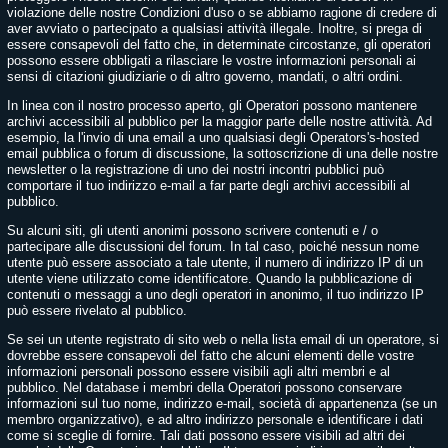
violazione delle nostre Condizioni d'uso o se abbiamo ragione di credere di
aver avviato o partecipato a qualsiasi attività illegale. Inoltre, si prega di
essere consapevoli del fatto che, in determinate circostanze, gli operatori
possono essere obbligati a rilasciare le vostre informazioni personali ai
sensi di citazioni giudiziarie o di altro governo, mandati, o altri ordini.
In linea con il nostro processo aperto, gli Operatori possono mantenere
archivi accessibili al pubblico per la maggior parte delle nostre attività. Ad
esempio, la l'invio di una email a uno qualsiasi degli Operators's-hosted
email pubblica o forum di discussione, la sottoscrizione di una delle nostre
newsletter o la registrazione di uno dei nostri incontri pubblici può
comportare il tuo indirizzo e-mail a far parte degli archivi accessibili al
pubblico.
Su alcuni siti, gli utenti anonimi possono scrivere contenuti e / o
partecipare alle discussioni del forum. In tal caso, poiché nessun nome
utente può essere associato a tale utente, il numero di indirizzo IP di un
utente viene utilizzato come identificatore. Quando la pubblicazione di
contenuti o messaggi a uno degli operatori in anonimo, il tuo indirizzo IP
può essere rivelato al pubblico.
Se sei un utente registrato di sito web o nella lista email di un operatore, si
dovrebbe essere consapevoli del fatto che alcuni elementi delle vostre
informazioni personali possono essere visibili agli altri membri e al
pubblico. Nel database i membri della Operatori possono conservare
informazioni sul tuo nome, indirizzo e-mail, società di appartenenza (se un
membro organizzativo), e ad altro indirizzo personale e identificare i dati
come si sceglie di fornire. Tali dati possono essere visibili ad altri dei