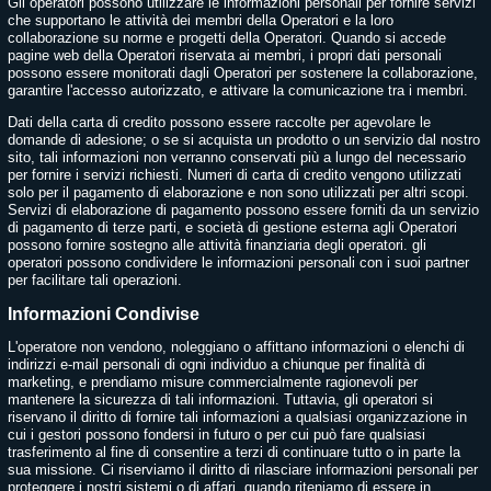
Gli operatori possono utilizzare le informazioni personali per fornire servizi
che supportano le attività dei membri della Operatori e la loro
collaborazione su norme e progetti della Operatori. Quando si accede
pagine web della Operatori riservata ai membri, i propri dati personali
possono essere monitorati dagli Operatori per sostenere la collaborazione,
garantire l'accesso autorizzato, e attivare la comunicazione tra i membri.
Dati della carta di credito possono essere raccolte per agevolare le
domande di adesione; o se si acquista un prodotto o un servizio dal nostro
sito, tali informazioni non verranno conservati più a lungo del necessario
per fornire i servizi richiesti. Numeri di carta di credito vengono utilizzati
solo per il pagamento di elaborazione e non sono utilizzati per altri scopi.
Servizi di elaborazione di pagamento possono essere forniti da un servizio
di pagamento di terze parti, e società di gestione esterna agli Operatori
possono fornire sostegno alle attività finanziaria degli operatori. gli
operatori possono condividere le informazioni personali con i suoi partner
per facilitare tali operazioni.
Informazioni Condivise
L'operatore non vendono, noleggiano o affittano informazioni o elenchi di
indirizzi e-mail personali di ogni individuo a chiunque per finalità di
marketing, e prendiamo misure commercialmente ragionevoli per
mantenere la sicurezza di tali informazioni. Tuttavia, gli operatori si
riservano il diritto di fornire tali informazioni a qualsiasi organizzazione in
cui i gestori possono fondersi in futuro o per cui può fare qualsiasi
trasferimento al fine di consentire a terzi di continuare tutto o in parte la
sua missione. Ci riserviamo il diritto di rilasciare informazioni personali per
proteggere i nostri sistemi o di affari, quando riteniamo di essere in