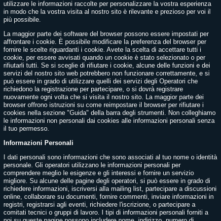
utilizzare le informazioni raccolte per personalizzare la vostra esperienza
in modo che la vostra visita al nostro sito è rilevante e prezioso per voi il
più possibile.
La maggior parte dei software del browser possono essere impostati per
affrontare i cookie. È possibile modificare la preferenza del browser per
fornire le scelte riguardanti i cookie. Avete la scelta di accettare tutti i
cookie, per essere avvisati quando un cookie è stato selezionato o per
rifiutarli tutti. Se si sceglie di rifiutare i cookie, alcune delle funzioni e dei
servizi del nostro sito web potrebbero non funzionare correttamente, e si
può essere in grado di utilizzare quelli dei servizi degli Operatori che
richiedono la registrazione per partecipare, o si dovrà registrare
nuovamente ogni volta che si visita il nostro sito. La maggior parte dei
browser offrono istruzioni su come reimpostare il browser per rifiutare i
cookies nella sezione "Guida" della barra degli strumenti. Non colleghiamo
le informazioni non personali dai cookies alle informazioni personali senza
il tuo permesso.
Informazioni Personali
I dati personali sono informazioni che sono associati al tuo nome o identità
personale. Gli operatori utilizzano le informazioni personali per
comprendere meglio le esigenze e gli interessi e fornire un servizio
migliore. Su alcune delle pagine degli operatori, si può essere in grado di
richiedere informazioni, iscriversi alla mailing list, partecipare a discussioni
online, collaborare su documenti, fornire commenti, inviare informazioni in
registri, registrarsi agli eventi, richiedere l'iscrizione, o partecipare a
comitati tecnici o gruppi di lavoro. I tipi di informazioni personali forniti a
noi su queste pagine possono includere nome, indirizzo, numero di