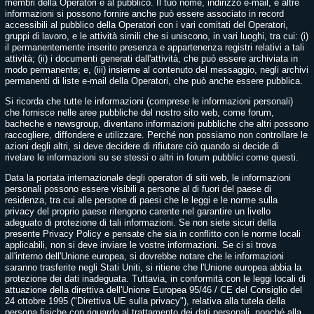
membri della Operatori e al pubblico. Il tuo nome, indirizzo e-mail, e altre
informazioni si possono fornire anche può essere associato in record
accessibili al pubblico della Operatori con i vari comitati del Operatori,
gruppi di lavoro, e le attività simili che si uniscono, in vari luoghi, tra cui: (i)
il permanentemente inserito presenza e appartenenza registri relativi a tali
attività; (ii) i documenti generati dall'attività, che può essere archiviata in
modo permanente; e, (iii) insieme al contenuto del messaggio, negli archivi
permanenti di liste e-mail della Operatori, che può anche essere pubblica.
Si ricorda che tutte le informazioni (comprese le informazioni personali)
che fornisce nelle aree pubbliche del nostro sito web, come forum,
bacheche e newsgroup, diventano informazioni pubbliche che altri possono
raccogliere, diffondere e utilizzare. Perché non possiamo non controllare le
azioni degli altri, si deve decidere di rifiutare ciò quando si decide di
rivelare le informazioni su se stessi o altri in forum pubblici come questi.
Data la portata internazionale degli operatori di siti web, le informazioni
personali possono essere visibili a persone al di fuori del paese di
residenza, tra cui alle persone di paesi che le leggi e le norme sulla
privacy del proprio paese ritengono carente nel garantire un livello
adeguato di protezione di tali informazioni. Se non siete sicuri della
presente Privacy Policy e pensate che sia in conflitto con le norme locali
applicabili, non si deve inviare le vostre informazioni. Se ci si trova
all'interno dell'Unione europea, si dovrebbe notare che le informazioni
saranno trasferite negli Stati Uniti, si ritiene che l'Unione europea abbia la
protezione dei dati inadeguata. Tuttavia, in conformità con le leggi locali di
attuazione della direttiva dell'Unione Europea 95/46 / CE del Consiglio del
24 ottobre 1995 ("Direttiva UE sulla privacy"), relativa alla tutela della
persona fisiche con riguardo al trattamento dei dati personali, nonché alla