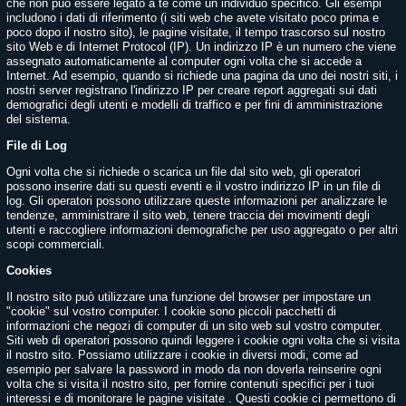
che non può essere legato a te come un individuo specifico. Gli esempi
includono i dati di riferimento (i siti web che avete visitato poco prima e
poco dopo il nostro sito), le pagine visitate, il tempo trascorso sul nostro
sito Web e di Internet Protocol (IP). Un indirizzo IP è un numero che viene
assegnato automaticamente al computer ogni volta che si accede a
Internet. Ad esempio, quando si richiede una pagina da uno dei nostri siti, i
nostri server registrano l'indirizzo IP per creare report aggregati sui dati
demografici degli utenti e modelli di traffico e per fini di amministrazione
del sistema.
File di Log
Ogni volta che si richiede o scarica un file dal sito web, gli operatori
possono inserire dati su questi eventi e il vostro indirizzo IP in un file di
log. Gli operatori possono utilizzare queste informazioni per analizzare le
tendenze, amministrare il sito web, tenere traccia dei movimenti degli
utenti e raccogliere informazioni demografiche per uso aggregato o per altri
scopi commerciali.
Cookies
Il nostro sito può utilizzare una funzione del browser per impostare un
"cookie" sul vostro computer. I cookie sono piccoli pacchetti di
informazioni che negozi di computer di un sito web sul vostro computer.
Siti web di operatori possono quindi leggere i cookie ogni volta che si visita
il nostro sito. Possiamo utilizzare i cookie in diversi modi, come ad
esempio per salvare la password in modo da non doverla reinserire ogni
volta che si visita il nostro sito, per fornire contenuti specifici per i tuoi
interessi e di monitorare le pagine visitate . Questi cookie ci permettono di