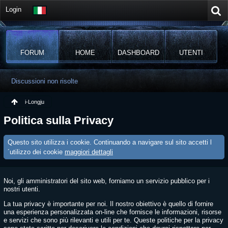
Login
FORUM
HOME
DASHBOARD
UTENTI
Discussioni non risolte
i-Longju
Politica sulla Privacy
Questo sito utilizza i cookie. Continuando a navigare sul sito accetti l
´utilizzo dei cookie
maggiori dettagli
Noi, gli amministratori del sito web, forniamo un servizio pubblico per i
nostri utenti.
La tua privacy è importante per noi. Il nostro obiettivo è quello di fornire
una esperienza personalizzata on-line che fornisce le informazioni, risorse
e servizi che sono più rilevanti e utili per te. Queste politiche per la privacy