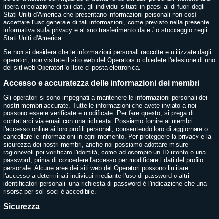
libera circolazione di tali dati, gli individui situati in paesi al di fuori degli
Stati Uniti d'America che presentano informazioni personali non così
accettare l'uso generale di tali informazioni, come previsto nella presente
informativa sulla privacy e al suo trasferimento da e / o stoccaggio negli
Stati Uniti d'America.
Se non si desidera che le informazioni personali raccolte e utilizzate dagli
operatori, non visitate il sito web del Operators o chiedete l'adesione di uno
dei siti web Operatori 'o liste di posta elettronica.
Accesso e accuratezza delle informazioni dei membri
Gli operatori si sono impegnati a mantenere le informazioni personali dei
nostri membri accurate. Tutte le informazioni che avete inviato a noi
possono essere verificate e modificate. Per fare questo, si prega di
contattarci via email con una richiesta. Possiamo fornire ai membri
l'accesso online ai loro profili personali, consentendo loro di aggiornare o
cancellare le informazioni in ogni momento. Per proteggere la privacy e la
sicurezza dei nostri membri, anche noi possiamo adottare misure
ragionevoli per verificare l'identità, come ad esempio un ID utente e una
password, prima di concedere l'accesso per modificare i dati del profilo
personale. Alcune aree dei siti web del Operatori possono limitare
l'accesso a determinati individui mediante l'uso di password o altri
identificatori personali; una richiesta di password è l'indicazione che una
risorsa per soli soci è accedibile.
Sicurezza