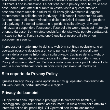
sono state scritte per descrivere le condizioni che dovrai rispettare per
utilizzare il sito in questione. Le politiche per la privacy discute, tra le altre
cose, come i dati ottenuti durante la vostra visita a questo sito web
possono essere raccolti e utilizzati. Si consiglia vivamente di leggere
attentamente la politiche per la privacy. Utilizzando il presente sito web,
l'utente accetta di essere vincolato dalle condizioni dettate dalle politiche
sulla privacy. Se non si accettano le politiche sulla privacy, si viene
indirizzati a sospendere l'accesso o l'uso del sito web o qualsiasi materiale
ottenuto da esso. Se non siete soddisfatti del sito web, potrete conttatarci;
in caso contrario, l'unica soluzione è quella di uscire dal sito e non
accedervi in seguito.
Il processo di mantenimento del sito web è in continua evoluzione, e gli
operatori possono decidere a un certo punto, in futuro, di modificare i
termini della presente Informativa sulla privacy. L'utilizzo del sito web, o
materiale ottenuto dal sito web, indica il vostro consenso alla Privacy
Policy al momento dell'uso. L'efficace sulla privacy sarà pubblicato sul sito
web, e si dovrebbe verificare su ogni visita per eventuali modifiche.
Sito coperto da Privacy Policy
Questa Privacy Policy viene applicata a tutti gli operatori/mantenitori dei
siti web, domini, portali informativi e registri.
Privacy dei bambini
Gli operatori sono impegnati a proteggere la privacy dei bambini, e
incoraggiano i genitori e i tutori ad assumere un ruolo attivo nelle attività e
interessi online dei propri figli. Gli Operatori non intenzionalmente