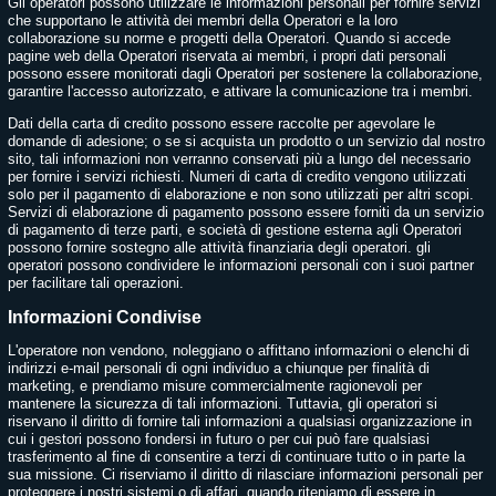
Gli operatori possono utilizzare le informazioni personali per fornire servizi
che supportano le attività dei membri della Operatori e la loro
collaborazione su norme e progetti della Operatori. Quando si accede
pagine web della Operatori riservata ai membri, i propri dati personali
possono essere monitorati dagli Operatori per sostenere la collaborazione,
garantire l'accesso autorizzato, e attivare la comunicazione tra i membri.
Dati della carta di credito possono essere raccolte per agevolare le
domande di adesione; o se si acquista un prodotto o un servizio dal nostro
sito, tali informazioni non verranno conservati più a lungo del necessario
per fornire i servizi richiesti. Numeri di carta di credito vengono utilizzati
solo per il pagamento di elaborazione e non sono utilizzati per altri scopi.
Servizi di elaborazione di pagamento possono essere forniti da un servizio
di pagamento di terze parti, e società di gestione esterna agli Operatori
possono fornire sostegno alle attività finanziaria degli operatori. gli
operatori possono condividere le informazioni personali con i suoi partner
per facilitare tali operazioni.
Informazioni Condivise
L'operatore non vendono, noleggiano o affittano informazioni o elenchi di
indirizzi e-mail personali di ogni individuo a chiunque per finalità di
marketing, e prendiamo misure commercialmente ragionevoli per
mantenere la sicurezza di tali informazioni. Tuttavia, gli operatori si
riservano il diritto di fornire tali informazioni a qualsiasi organizzazione in
cui i gestori possono fondersi in futuro o per cui può fare qualsiasi
trasferimento al fine di consentire a terzi di continuare tutto o in parte la
sua missione. Ci riserviamo il diritto di rilasciare informazioni personali per
proteggere i nostri sistemi o di affari, quando riteniamo di essere in