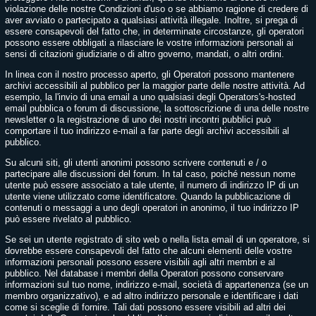
violazione delle nostre Condizioni d'uso o se abbiamo ragione di credere di
aver avviato o partecipato a qualsiasi attività illegale. Inoltre, si prega di
essere consapevoli del fatto che, in determinate circostanze, gli operatori
possono essere obbligati a rilasciare le vostre informazioni personali ai
sensi di citazioni giudiziarie o di altro governo, mandati, o altri ordini.
In linea con il nostro processo aperto, gli Operatori possono mantenere
archivi accessibili al pubblico per la maggior parte delle nostre attività. Ad
esempio, la l'invio di una email a uno qualsiasi degli Operators's-hosted
email pubblica o forum di discussione, la sottoscrizione di una delle nostre
newsletter o la registrazione di uno dei nostri incontri pubblici può
comportare il tuo indirizzo e-mail a far parte degli archivi accessibili al
pubblico.
Su alcuni siti, gli utenti anonimi possono scrivere contenuti e / o
partecipare alle discussioni del forum. In tal caso, poiché nessun nome
utente può essere associato a tale utente, il numero di indirizzo IP di un
utente viene utilizzato come identificatore. Quando la pubblicazione di
contenuti o messaggi a uno degli operatori in anonimo, il tuo indirizzo IP
può essere rivelato al pubblico.
Se sei un utente registrato di sito web o nella lista email di un operatore, si
dovrebbe essere consapevoli del fatto che alcuni elementi delle vostre
informazioni personali possono essere visibili agli altri membri e al
pubblico. Nel database i membri della Operatori possono conservare
informazioni sul tuo nome, indirizzo e-mail, società di appartenenza (se un
membro organizzativo), e ad altro indirizzo personale e identificare i dati
come si sceglie di fornire. Tali dati possono essere visibili ad altri dei