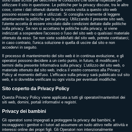
sono state scritte per descrivere le condizioni che dovrai rispettare per
utilizzare il sito in questione. Le politiche per la privacy discute, tra le altre
cose, come i dati ottenuti durante la vostra visita a questo sito web
possono essere raccolti e utilizzati. Si consiglia vivamente di leggere
attentamente la politiche per la privacy. Utilizzando il presente sito web,
l'utente accetta di essere vincolato dalle condizioni dettate dalle politiche
sulla privacy. Se non si accettano le politiche sulla privacy, si viene
indirizzati a sospendere l'accesso o l'uso del sito web o qualsiasi materiale
ottenuto da esso. Se non siete soddisfatti del sito web, potrete conttatarci;
in caso contrario, l'unica soluzione è quella di uscire dal sito e non
accedervi in seguito.
Il processo di mantenimento del sito web è in continua evoluzione, e gli
operatori possono decidere a un certo punto, in futuro, di modificare i
termini della presente Informativa sulla privacy. L'utilizzo del sito web, o
materiale ottenuto dal sito web, indica il vostro consenso alla Privacy
Policy al momento dell'uso. L'efficace sulla privacy sarà pubblicato sul sito
web, e si dovrebbe verificare su ogni visita per eventuali modifiche.
Sito coperto da Privacy Policy
Questa Privacy Policy viene applicata a tutti gli operatori/mantenitori dei
siti web, domini, portali informativi e registri.
Privacy dei bambini
Gli operatori sono impegnati a proteggere la privacy dei bambini, e
incoraggiano i genitori e i tutori ad assumere un ruolo attivo nelle attività e
interessi online dei propri figli. Gli Operatori non intenzionalmente