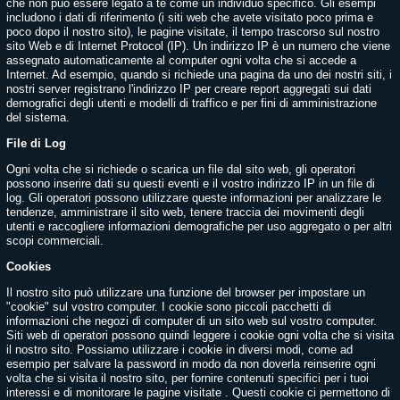
che non può essere legato a te come un individuo specifico. Gli esempi
includono i dati di riferimento (i siti web che avete visitato poco prima e
poco dopo il nostro sito), le pagine visitate, il tempo trascorso sul nostro
sito Web e di Internet Protocol (IP). Un indirizzo IP è un numero che viene
assegnato automaticamente al computer ogni volta che si accede a
Internet. Ad esempio, quando si richiede una pagina da uno dei nostri siti, i
nostri server registrano l'indirizzo IP per creare report aggregati sui dati
demografici degli utenti e modelli di traffico e per fini di amministrazione
del sistema.
File di Log
Ogni volta che si richiede o scarica un file dal sito web, gli operatori
possono inserire dati su questi eventi e il vostro indirizzo IP in un file di
log. Gli operatori possono utilizzare queste informazioni per analizzare le
tendenze, amministrare il sito web, tenere traccia dei movimenti degli
utenti e raccogliere informazioni demografiche per uso aggregato o per altri
scopi commerciali.
Cookies
Il nostro sito può utilizzare una funzione del browser per impostare un
"cookie" sul vostro computer. I cookie sono piccoli pacchetti di
informazioni che negozi di computer di un sito web sul vostro computer.
Siti web di operatori possono quindi leggere i cookie ogni volta che si visita
il nostro sito. Possiamo utilizzare i cookie in diversi modi, come ad
esempio per salvare la password in modo da non doverla reinserire ogni
volta che si visita il nostro sito, per fornire contenuti specifici per i tuoi
interessi e di monitorare le pagine visitate . Questi cookie ci permettono di