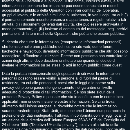
membri della Operatori e al pubblico. Il tuo nome, indirizzo e-mail, e altre
informazioni si possono fornire anche può essere associato in record
accessibili al pubblico della Operatori con i vari comitati del Operatori,
gruppi di lavoro, e le attività simili che si uniscono, in vari luoghi, tra cui: (i)
il permanentemente inserito presenza e appartenenza registri relativi a tali
attività; (ii) i documenti generati dall'attività, che può essere archiviata in
modo permanente; e, (iii) insieme al contenuto del messaggio, negli archivi
permanenti di liste e-mail della Operatori, che può anche essere pubblica.
Si ricorda che tutte le informazioni (comprese le informazioni personali)
che fornisce nelle aree pubbliche del nostro sito web, come forum,
bacheche e newsgroup, diventano informazioni pubbliche che altri possono
raccogliere, diffondere e utilizzare. Perché non possiamo non controllare le
azioni degli altri, si deve decidere di rifiutare ciò quando si decide di
rivelare le informazioni su se stessi o altri in forum pubblici come questi.
Data la portata internazionale degli operatori di siti web, le informazioni
personali possono essere visibili a persone al di fuori del paese di
residenza, tra cui alle persone di paesi che le leggi e le norme sulla
privacy del proprio paese ritengono carente nel garantire un livello
adeguato di protezione di tali informazioni. Se non siete sicuri della
presente Privacy Policy e pensate che sia in conflitto con le norme locali
applicabili, non si deve inviare le vostre informazioni. Se ci si trova
all'interno dell'Unione europea, si dovrebbe notare che le informazioni
saranno trasferite negli Stati Uniti, si ritiene che l'Unione europea abbia la
protezione dei dati inadeguata. Tuttavia, in conformità con le leggi locali di
attuazione della direttiva dell'Unione Europea 95/46 / CE del Consiglio del
24 ottobre 1995 ("Direttiva UE sulla privacy"), relativa alla tutela della
persona fisiche con riguardo al trattamento dei dati personali, nonché alla