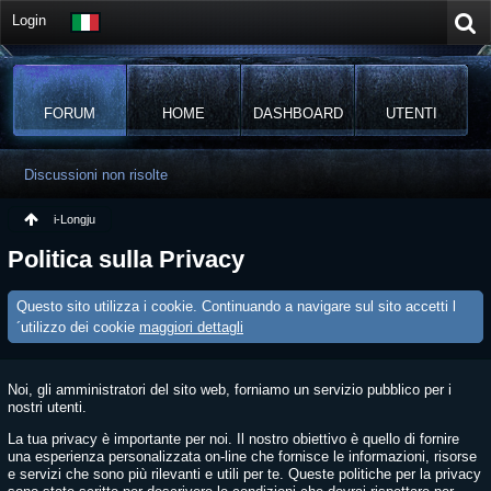
Login
FORUM
HOME
DASHBOARD
UTENTI
Discussioni non risolte
i-Longju
Politica sulla Privacy
Questo sito utilizza i cookie. Continuando a navigare sul sito accetti l
´utilizzo dei cookie
maggiori dettagli
Noi, gli amministratori del sito web, forniamo un servizio pubblico per i
nostri utenti.
La tua privacy è importante per noi. Il nostro obiettivo è quello di fornire
una esperienza personalizzata on-line che fornisce le informazioni, risorse
e servizi che sono più rilevanti e utili per te. Queste politiche per la privacy