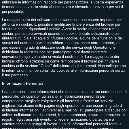
utilizzare le informazioni raccolte per personalizzare la vostra esperienza
in modo che la vostra visita al nostro sito è rilevante e prezioso per voi il
più possibile.
La maggior parte dei software del browser possono essere impostati per
affrontare i cookie. È possibile modificare la preferenza del browser per
fornire le scelte riguardanti i cookie. Avete la scelta di accettare tutti i
cookie, per essere avvisati quando un cookie è stato selezionato o per
rifiutarli tutti. Se si sceglie di rifiutare i cookie, alcune delle funzioni e dei
servizi del nostro sito web potrebbero non funzionare correttamente, e si
può essere in grado di utilizzare quelli dei servizi degli Operatori che
richiedono la registrazione per partecipare, o si dovrà registrare
nuovamente ogni volta che si visita il nostro sito. La maggior parte dei
browser offrono istruzioni su come reimpostare il browser per rifiutare i
cookies nella sezione "Guida" della barra degli strumenti. Non colleghiamo
le informazioni non personali dai cookies alle informazioni personali senza
il tuo permesso.
Informazioni Personali
I dati personali sono informazioni che sono associati al tuo nome o identità
personale. Gli operatori utilizzano le informazioni personali per
comprendere meglio le esigenze e gli interessi e fornire un servizio
migliore. Su alcune delle pagine degli operatori, si può essere in grado di
richiedere informazioni, iscriversi alla mailing list, partecipare a discussioni
online, collaborare su documenti, fornire commenti, inviare informazioni in
registri, registrarsi agli eventi, richiedere l'iscrizione, o partecipare a
comitati tecnici o gruppi di lavoro. I tipi di informazioni personali forniti a
noi su queste pagine possono includere nome, indirizzo, numero di