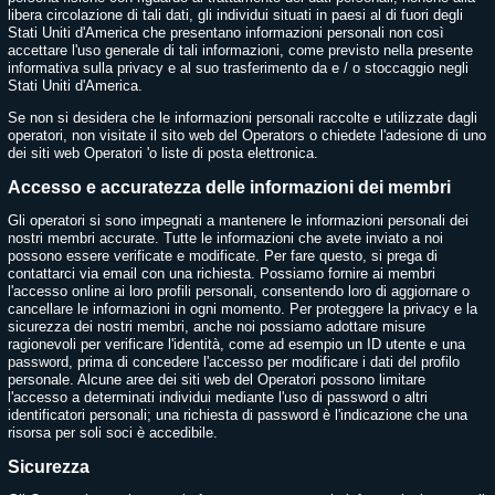
libera circolazione di tali dati, gli individui situati in paesi al di fuori degli
Stati Uniti d'America che presentano informazioni personali non così
accettare l'uso generale di tali informazioni, come previsto nella presente
informativa sulla privacy e al suo trasferimento da e / o stoccaggio negli
Stati Uniti d'America.
Se non si desidera che le informazioni personali raccolte e utilizzate dagli
operatori, non visitate il sito web del Operators o chiedete l'adesione di uno
dei siti web Operatori 'o liste di posta elettronica.
Accesso e accuratezza delle informazioni dei membri
Gli operatori si sono impegnati a mantenere le informazioni personali dei
nostri membri accurate. Tutte le informazioni che avete inviato a noi
possono essere verificate e modificate. Per fare questo, si prega di
contattarci via email con una richiesta. Possiamo fornire ai membri
l'accesso online ai loro profili personali, consentendo loro di aggiornare o
cancellare le informazioni in ogni momento. Per proteggere la privacy e la
sicurezza dei nostri membri, anche noi possiamo adottare misure
ragionevoli per verificare l'identità, come ad esempio un ID utente e una
password, prima di concedere l'accesso per modificare i dati del profilo
personale. Alcune aree dei siti web del Operatori possono limitare
l'accesso a determinati individui mediante l'uso di password o altri
identificatori personali; una richiesta di password è l'indicazione che una
risorsa per soli soci è accedibile.
Sicurezza