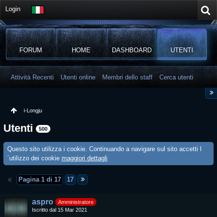
Login
FORUM
HOME
DASHBOARD
UTENTI
Attività Recenti
Utenti online
Membri dello staff
Cerca utenti
i-Longju
Utenti
500
Questo sito utilizza i cookie. Continuando a navigare sul sito accetti l
´utilizzo dei cookie
maggiori dettagli
Pagina 1 di 17
17
aspro
Amministratore
Iscritto dal 15 Mar 2021