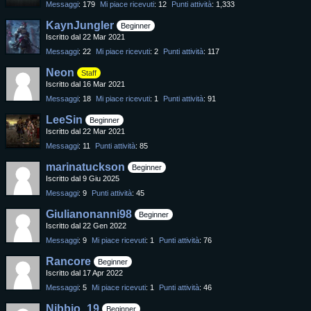
Messaggi
179
Mi piace ricevuti
12
Punti attività
1,333
KaynJungler
Beginner
Iscritto dal 22 Mar 2021
Messaggi
22
Mi piace ricevuti
2
Punti attività
117
Neon
Staff
Iscritto dal 16 Mar 2021
Messaggi
18
Mi piace ricevuti
1
Punti attività
91
LeeSin
Beginner
Iscritto dal 22 Mar 2021
Messaggi
11
Punti attività
85
marinatuckson
Beginner
Iscritto dal 9 Giu 2025
Messaggi
9
Punti attività
45
Giulianonanni98
Beginner
Iscritto dal 22 Gen 2022
Messaggi
9
Mi piace ricevuti
1
Punti attività
76
Rancore
Beginner
Iscritto dal 17 Apr 2022
Messaggi
5
Mi piace ricevuti
1
Punti attività
46
Nibbio_19
Beginner