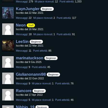
Messaggi
179
Mi piace ricevuti
12
Punti attività
1,333
KaynJungler
Beginner
Iscritto dal 22 Mar 2021
Messaggi
22
Mi piace ricevuti
2
Punti attività
117
Neon
Staff
Iscritto dal 16 Mar 2021
Messaggi
18
Mi piace ricevuti
1
Punti attività
91
LeeSin
Beginner
Iscritto dal 22 Mar 2021
Messaggi
11
Punti attività
85
marinatuckson
Beginner
Iscritto dal 9 Giu 2025
Messaggi
9
Punti attività
45
Giulianonanni98
Beginner
Iscritto dal 22 Gen 2022
Messaggi
9
Mi piace ricevuti
1
Punti attività
76
Rancore
Beginner
Iscritto dal 17 Apr 2022
Messaggi
5
Mi piace ricevuti
1
Punti attività
46
Nibbio_19
Beginner