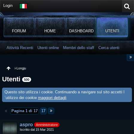
Login
FORUM
HOME
DASHBOARD
UTENTI
Attività Recenti
Utenti online
Membri dello staff
Cerca utenti
i-Longju
Utenti
500
Questo sito utilizza i cookie. Continuando a navigare sul sito accetti l
´utilizzo dei cookie
maggiori dettagli
Pagina 1 di 17
17
aspro
Amministratore
Iscritto dal 15 Mar 2021