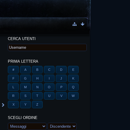
CERCA UTENTI
PRIMA LETTERA
#
A
B
C
D
E
F
G
H
I
J
K
L
M
N
O
P
Q
R
S
T
U
V
W
X
Y
Z
SCEGLI ORDINE