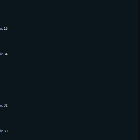
tà
16
tà
34
tà
31
tà
30