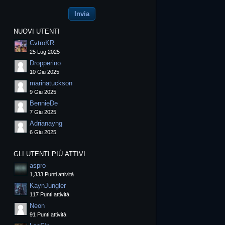
NUOVI UTENTI
CvtroKR
25 Lug 2025
Dropperino
10 Giu 2025
marinatuckson
9 Giu 2025
BennieDe
7 Giu 2025
Adrianayng
6 Giu 2025
GLI UTENTI PIÙ ATTIVI
aspro
1,333 Punti attività
KaynJungler
117 Punti attività
Neon
91 Punti attività