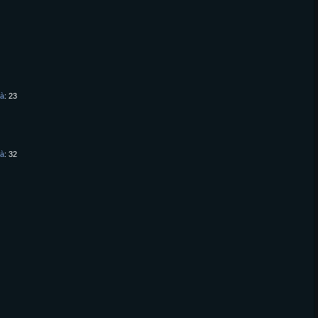
tà
23
tà
32