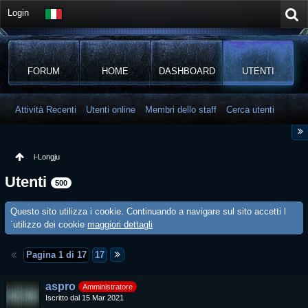
Login
FORUM
HOME
DASHBOARD
UTENTI
Attività Recenti
Utenti online
Membri dello staff
Cerca utenti
i-Longju
Utenti
500
Questo sito utilizza i cookie. Continuando a navigare sul sito accetti l
´utilizzo dei cookie
maggiori dettagli
Pagina 1 di 17
17
aspro
Amministratore
Iscritto dal 15 Mar 2021