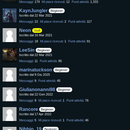
Messaggi
179
Mi piace ricevuti
12
Punti attività
1,333
KaynJungler
Beginner
Iscritto dal 22 Mar 2021
Messaggi
22
Mi piace ricevuti
2
Punti attività
117
Neon
Staff
Iscritto dal 16 Mar 2021
Messaggi
18
Mi piace ricevuti
1
Punti attività
91
LeeSin
Beginner
Iscritto dal 22 Mar 2021
Messaggi
11
Punti attività
85
marinatuckson
Beginner
Iscritto dal 9 Giu 2025
Messaggi
9
Punti attività
45
Giulianonanni98
Beginner
Iscritto dal 22 Gen 2022
Messaggi
9
Mi piace ricevuti
1
Punti attività
76
Rancore
Beginner
Iscritto dal 17 Apr 2022
Messaggi
5
Mi piace ricevuti
1
Punti attività
46
Nibbio_19
Beginner