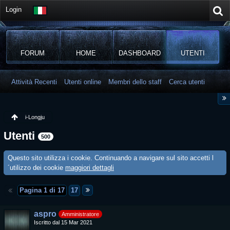
Login
FORUM
HOME
DASHBOARD
UTENTI
Attività Recenti
Utenti online
Membri dello staff
Cerca utenti
i-Longju
Utenti
500
Questo sito utilizza i cookie. Continuando a navigare sul sito accetti l
´utilizzo dei cookie
maggiori dettagli
Pagina 1 di 17
17
aspro
Amministratore
Iscritto dal 15 Mar 2021