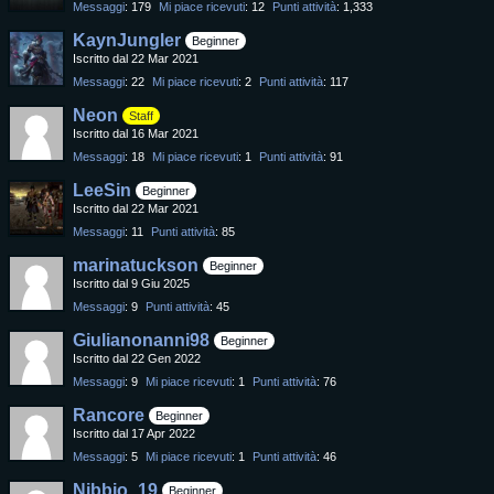
Messaggi
179
Mi piace ricevuti
12
Punti attività
1,333
KaynJungler
Beginner
Iscritto dal 22 Mar 2021
Messaggi
22
Mi piace ricevuti
2
Punti attività
117
Neon
Staff
Iscritto dal 16 Mar 2021
Messaggi
18
Mi piace ricevuti
1
Punti attività
91
LeeSin
Beginner
Iscritto dal 22 Mar 2021
Messaggi
11
Punti attività
85
marinatuckson
Beginner
Iscritto dal 9 Giu 2025
Messaggi
9
Punti attività
45
Giulianonanni98
Beginner
Iscritto dal 22 Gen 2022
Messaggi
9
Mi piace ricevuti
1
Punti attività
76
Rancore
Beginner
Iscritto dal 17 Apr 2022
Messaggi
5
Mi piace ricevuti
1
Punti attività
46
Nibbio_19
Beginner