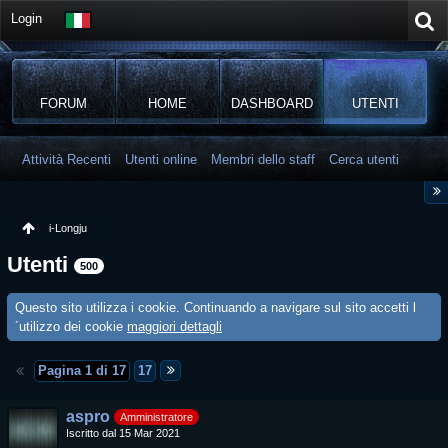
Login
FORUM
HOME
DASHBOARD
UTENTI
Attività Recenti
Utenti online
Membri dello staff
Cerca utenti
i-Longju
Utenti
500
Questo sito utilizza i cookie. Continuando a navigare sul sito accetti l
´utilizzo dei cookie
maggiori dettagli
Pagina 1 di 17
17
aspro
Amministratore
Iscritto dal 15 Mar 2021