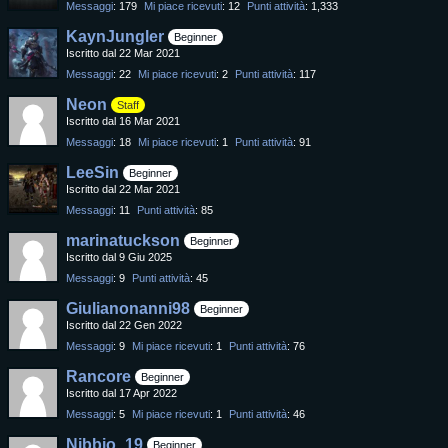
Messaggi
179
Mi piace ricevuti
12
Punti attività
1,333
KaynJungler
Beginner
Iscritto dal 22 Mar 2021
Messaggi
22
Mi piace ricevuti
2
Punti attività
117
Neon
Staff
Iscritto dal 16 Mar 2021
Messaggi
18
Mi piace ricevuti
1
Punti attività
91
LeeSin
Beginner
Iscritto dal 22 Mar 2021
Messaggi
11
Punti attività
85
marinatuckson
Beginner
Iscritto dal 9 Giu 2025
Messaggi
9
Punti attività
45
Giulianonanni98
Beginner
Iscritto dal 22 Gen 2022
Messaggi
9
Mi piace ricevuti
1
Punti attività
76
Rancore
Beginner
Iscritto dal 17 Apr 2022
Messaggi
5
Mi piace ricevuti
1
Punti attività
46
Nibbio_19
Beginner