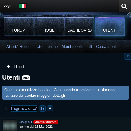
Login
FORUM
HOME
DASHBOARD
UTENTI
Attività Recenti
Utenti online
Membri dello staff
Cerca utenti
i-Longju
Utenti
500
Questo sito utilizza i cookie. Continuando a navigare sul sito accetti l
´utilizzo dei cookie
maggiori dettagli
Pagina 1 di 17
17
aspro
Amministratore
Iscritto dal 15 Mar 2021