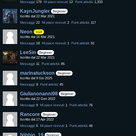
Messaggi
179
Mi piace ricevuti
12
Punti attività
1,333
KaynJungler
Beginner
Iscritto dal 22 Mar 2021
Messaggi
22
Mi piace ricevuti
2
Punti attività
117
Neon
Staff
Iscritto dal 16 Mar 2021
Messaggi
18
Mi piace ricevuti
1
Punti attività
91
LeeSin
Beginner
Iscritto dal 22 Mar 2021
Messaggi
11
Punti attività
85
marinatuckson
Beginner
Iscritto dal 9 Giu 2025
Messaggi
9
Punti attività
45
Giulianonanni98
Beginner
Iscritto dal 22 Gen 2022
Messaggi
9
Mi piace ricevuti
1
Punti attività
76
Rancore
Beginner
Iscritto dal 17 Apr 2022
Messaggi
5
Mi piace ricevuti
1
Punti attività
46
Nibbio_19
Beginner