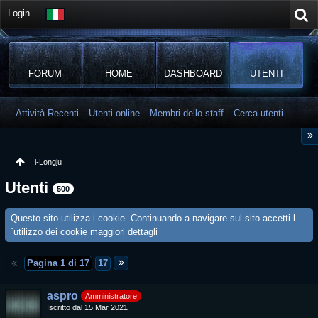
Login
FORUM
HOME
DASHBOARD
UTENTI
Attività Recenti
Utenti online
Membri dello staff
Cerca utenti
i-Longju
Utenti
500
Questo sito utilizza i cookie. Continuando a navigare sul sito accetti l
´utilizzo dei cookie
maggiori dettagli
Pagina 1 di 17
17
aspro
Amministratore
Iscritto dal 15 Mar 2021