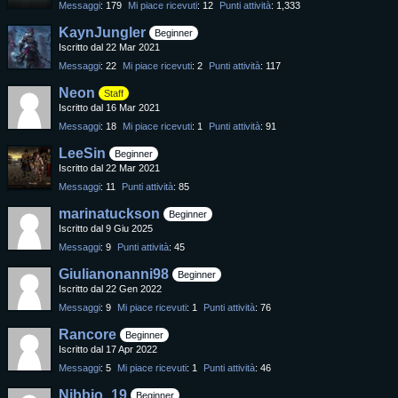
Messaggi
179
Mi piace ricevuti
12
Punti attività
1,333
KaynJungler
Beginner
Iscritto dal 22 Mar 2021
Messaggi
22
Mi piace ricevuti
2
Punti attività
117
Neon
Staff
Iscritto dal 16 Mar 2021
Messaggi
18
Mi piace ricevuti
1
Punti attività
91
LeeSin
Beginner
Iscritto dal 22 Mar 2021
Messaggi
11
Punti attività
85
marinatuckson
Beginner
Iscritto dal 9 Giu 2025
Messaggi
9
Punti attività
45
Giulianonanni98
Beginner
Iscritto dal 22 Gen 2022
Messaggi
9
Mi piace ricevuti
1
Punti attività
76
Rancore
Beginner
Iscritto dal 17 Apr 2022
Messaggi
5
Mi piace ricevuti
1
Punti attività
46
Nibbio_19
Beginner