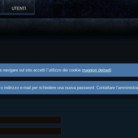
UTENTI
 navigare sul sito accetti l´utilizzo dei cookie
maggiori dettagli
 o indirizzo e-mail per richiedere una nuova password. Contattare l’amministrat