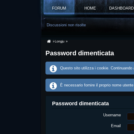
FORUM
HOME
DASHBOARD
Discussioni non risolte
i-Longju
»
Password dimenticata
Questo sito utilizza i cookie. Continuando a
È necessario fornire il proprio nome utente
Password dimenticata
Username
Email