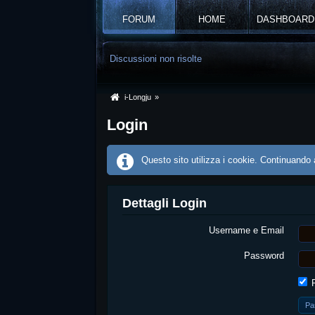
FORUM
HOME
DASHBOARD
Discussioni non risolte
i-Longju
»
Login
Questo sito utilizza i cookie. Continuando a
Dettagli Login
Username e Email
Password
R
Pa