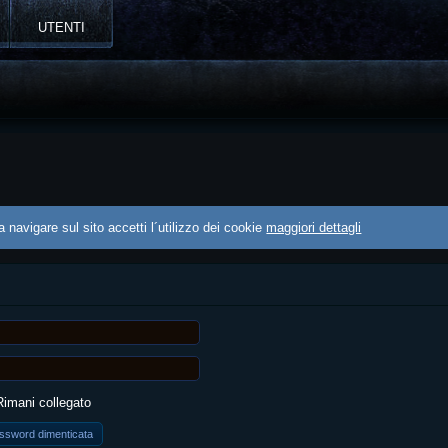
UTENTI
 navigare sul sito accetti l´utilizzo dei cookie
maggiori dettagli
imani collegato
ssword dimenticata